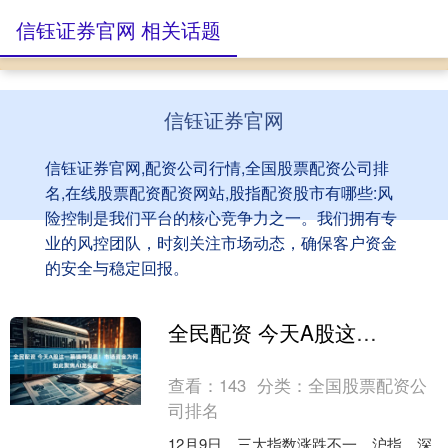
信钰证券官网 相关话题
信钰证券官网
信钰证券官网,配资公司行情,全国股票配资公司排
名,在线股票配资配资网站,股指配资股市有哪些:风
险控制是我们平台的核心竞争力之一。我们拥有专
业的风控团队，时刻关注市场动态，确保客户资金
的安全与稳定回报。
全民配资 今天A股这一幕值得深思！市场资金为何如此聚焦AI龙头股
查看：
143
分类：
全国股票配资公
司排名
12月9日，三大指数涨跌不一，沪指、深