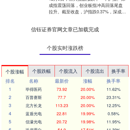
成指震荡回落，创业板指冲高回落尾盘
拉升。截至收盘，沪指跌0.37%，深成指
跌0.39%，创业板指涨0.61%。 板块方
面，....
信钰证券官网文章已加载完成
个股实时涨跌榜
个股跌幅
个股流入
个股流出
换手率
个股涨幅
排名
名称
最新价
涨幅
换手率
1
毕得医药
73.92
20.00%
11.62%
2
百普赛斯
77.7
20.00%
23.31%
3
北方长龙
113.23
20.00%
12.25%
4
蓝盾光电
22.81
19.99%
0.58%
5
信濠光电
20.72
19.98%
11.95%
6
近岸蛋白
54.9
17.51%
11.39%