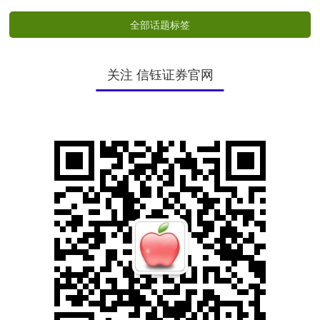
全部话题标签
关注 信钰证券官网