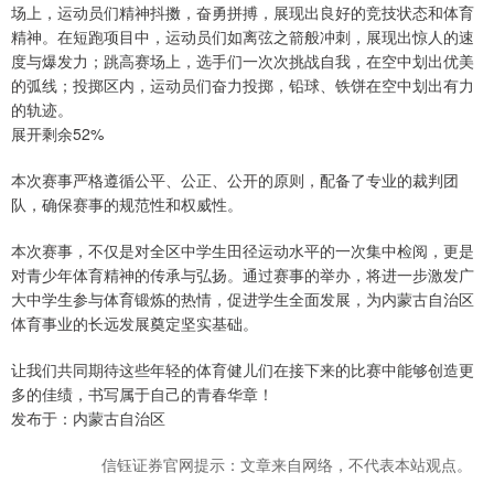
场上，运动员们精神抖擞，奋勇拼搏，展现出良好的竞技状态和体育
精神。在短跑项目中，运动员们如离弦之箭般冲刺，展现出惊人的速
度与爆发力；跳高赛场上，选手们一次次挑战自我，在空中划出优美
的弧线；投掷区内，运动员们奋力投掷，铅球、铁饼在空中划出有力
的轨迹。
展开剩余52%
本次赛事严格遵循公平、公正、公开的原则，配备了专业的裁判团
队，确保赛事的规范性和权威性。
本次赛事，不仅是对全区中学生田径运动水平的一次集中检阅，更是
对青少年体育精神的传承与弘扬。通过赛事的举办，将进一步激发广
大中学生参与体育锻炼的热情，促进学生全面发展，为内蒙古自治区
体育事业的长远发展奠定坚实基础。
让我们共同期待这些年轻的体育健儿们在接下来的比赛中能够创造更
多的佳绩，书写属于自己的青春华章！
发布于：内蒙古自治区
信钰证券官网提示：文章来自网络，不代表本站观点。