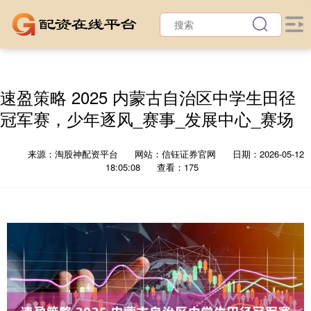
速盈策略 2025 内蒙古自治区中学生田径
冠军赛，少年逐风_赛事_发展中心_赛场
来源：淘股神配资平台
网站：信钰证券官网
日期：2026-05-12
18:05:08
查看：175