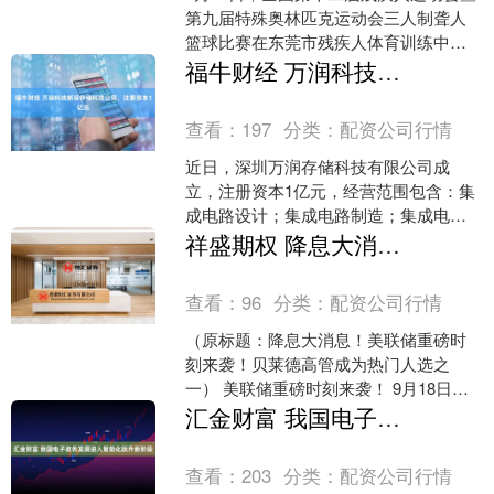
第九届特殊奥林匹克运动会三人制聋人
篮球比赛在东莞市残疾人体育训练中心
体育馆圆满落幕，天津队与福建队在男
福牛财经 万润科技新设存储科技公司，注册资本1亿元
子组决赛“巅峰对决”....
查看：
197
分类：
配资公司行情
近日，深圳万润存储科技有限公司成
立，注册资本1亿元，经营范围包含：集
成电路设计；集成电路制造；集成电路
销售；通信设备制造等。企查查股权穿
祥盛期权 降息大消息！美联储重磅时刻来袭！贝莱德高管成为热门人选之一
透显示，该公司由万润科技....
查看：
96
分类：
配资公司行情
（原标题：降息大消息！美联储重磅时
刻来袭！贝莱德高管成为热门人选之
一） 美联储重磅时刻来袭！ 9月18日，
美联储FOMC将公布利率决议和经济预期
汇金财富 我国电子政务发展进入智能化跃升新阶段
摘要；美联储主席....
查看：
203
分类：
配资公司行情