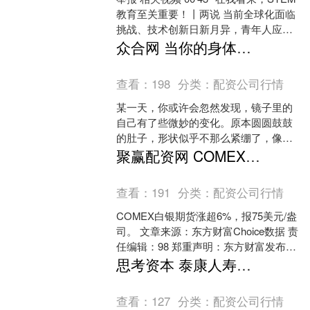
教育至关重要！丨两说 当前全球化面临
挑战、技术创新日新月异，青年人应该
做好哪些准备？又....
众合网 当你的身体有了这些感觉，可能是宝宝在“安家”
查看：
198
分类：
配资公司行情
某一天，你或许会忽然发现，镜子里的
自己有了些微妙的变化。原本圆圆鼓鼓
的肚子，形状似乎不那么紧绷了，像一
颗熟透的果子，带着沉甸甸的份量悄悄
聚赢配资网 COMEX白银期货涨超6%
向下坠了一些。走路的时候....
查看：
191
分类：
配资公司行情
COMEX白银期货涨超6%，报75美元/盎
司。 文章来源：东方财富Choice数据 责
任编辑：98 郑重声明：东方财富发布此
内容旨在传播更多信息，与本站立场无
思考资本 泰康人寿保险甘肃天水中心支公司因存在销售误导被罚款5万元
关....
查看：
127
分类：
配资公司行情