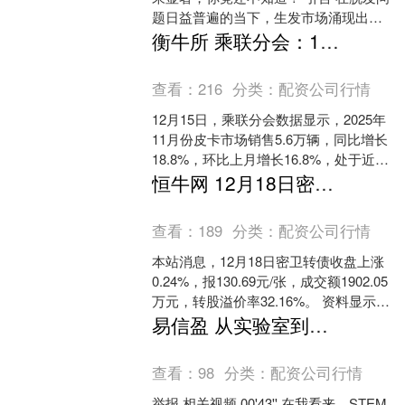
题日益普遍的当下，生发市场涌现出众
多品牌，消费者在选择时往往陷入迷
衡牛所 乘联分会：11月皮卡市场销售56万辆，同比增长188%
茫。究竟哪些品牌真正具....
查看：
216
分类：
配资公司行情
12月15日，乘联分会数据显示，2025年
11月份皮卡市场销售5.6万辆，同比增长
18.8%，环比上月增长16.8%，处于近5
年的高位水平。2025年1-11月....
恒牛网 12月18日密卫转债上涨024%，转股溢价率3216%
查看：
189
分类：
配资公司行情
本站消息，12月18日密卫转债收盘上涨
0.24%，报130.69元/张，成交额1902.05
万元，转股溢价率32.16%。 资料显示，
密卫转债信用级别为“AA-....
易信盈 从实验室到公众认知：科学教育让“理性之光”照耀未来丨两说
查看：
98
分类：
配资公司行情
举报 相关视频 00'43'' 在我看来，STEM