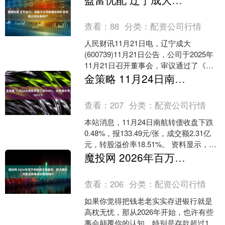
治愈身心的沙滩，再到充....
查看：
88
分类：
配资公司行情
人民财讯11月21日电，辽宁成大
(600739)11月21日公告，公司于2025年
11月21日召开董事会，审议通过了《关
于公司控股子公司新疆宝明矿业有限公
金策略 11月24日南航转债下跌048%，转股溢价率1851%
司长期....
查看：
207
分类：
配资公司行情
本站消息，11月24日南航转债收盘下跌
0.48%，报133.49元/张，成交额2.31亿
元，转股溢价率18.51%。 资料显示，南
航转债信用级别为“AAA”，债....
魔投网 2026年百万存款或不再稳妥，四大潜在风险正悄悄逼近普通储户
查看：
206
分类：
配资公司行情
如果你觉得把钱老老实实存进银行就是
高枕无忧，那从2026年开始，也许有些
事会颠覆你的认知。特别是存款超过100