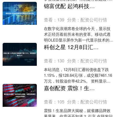
万的人，接下来可能会撞上“四个难躲的
锦富优配 起鸿科技移动式透明OLED显示屏
麻烦”。 这几....
查看：
139
分类：
配资公司行情
在数字化浪潮席卷全球的今天，显示技
术正经历着前所未有的变革。移动式透
明OLED显示屏作为新一代显示技术的代
表，凭借其独特的透明显示特性与移动
科创之星 12月8日汇通转债下跌115%，转股溢价率422%
便携优势，正在商业展....
查看：
130
分类：
配资公司行情
本站消息，12月8日汇通转债收盘下跌
1.15%，报128.64元/张，成交额7461.16
万元，转股溢价率42.2%。 资料显示，
汇通转债信用级别为“AA-”，....
嘉创配资 震惊！生发品牌大揭秘，这款效果最好，你竟还不知道？
查看：
105
分类：
配资公司行情
震惊！生发品牌大揭秘，妮雀娜品牌效
果显著，你竟还不知道？ 引言 在脱发问