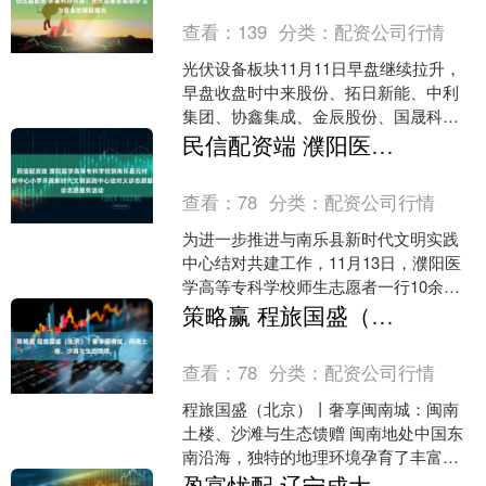
查看：
139
分类：
配资公司行情
光伏设备板块11月11日早盘继续拉升，
早盘收盘时中来股份、拓日新能、中利
集团、协鑫集成、金辰股份、国晟科技
纷纷涨停，快可电子大涨超10%，同享科
民信配资端 濮阳医学高等专科学校到南乐县元村镇古寺郎中心小学开展新时代文明实践中心结对义诊志愿服务活动
技、亿晶光电、阿....
查看：
78
分类：
配资公司行情
为进一步推进与南乐县新时代文明实践
中心结对共建工作，11月13日，濮阳医
学高等专科学校师生志愿者一行10余
人，到南乐县元村镇古寺郎中心小学开
策略赢 程旅国盛（北京）丨奢享闽南城：闽南土楼、沙滩与生态馈赠
展新时代文明实践中心....
查看：
78
分类：
配资公司行情
程旅国盛（北京）丨奢享闽南城：闽南
土楼、沙滩与生态馈赠 闽南地处中国东
南沿海，独特的地理环境孕育了丰富的
自然景观，从兼具人文智慧的土楼，到
盈富忧配 辽宁成大：控股子公司新疆宝明矿业有限公司长期停产