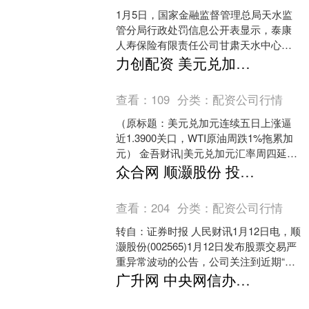
1月5日，国家金融监督管理总局天水监
管分局行政处罚信息公开表显示，泰康
人寿保险有限责任公司甘肃天水中心支
公司因存在销售误导的违法违规行为被
力创配资 美元兑加元连续五日上涨逼近13900关口，WTI原油周跌1%拖累加元
罚款5万元，妥某涛被警....
查看：
109
分类：
配资公司行情
（原标题：美元兑加元连续五日上涨逼
近1.3900关口，WTI原油周跌1%拖累加
元） 金吾财讯|美元兑加元汇率周四延续
涨势，连续第五个交易日攀升至1.3888的
众合网 顺灏股份 投资轨道辰光事项对公司2025年经营业绩影响较小
四....
查看：
204
分类：
配资公司行情
转自：证券时报 人民财讯1月12日电，顺
灏股份(002565)1月12日发布股票交易严
重异常波动的公告，公司关注到近期“商
业航天概念股”因商业航天相关政策及有
广升网 中央网信办：聚焦涉企辟谣，优化营商网络环境
关....