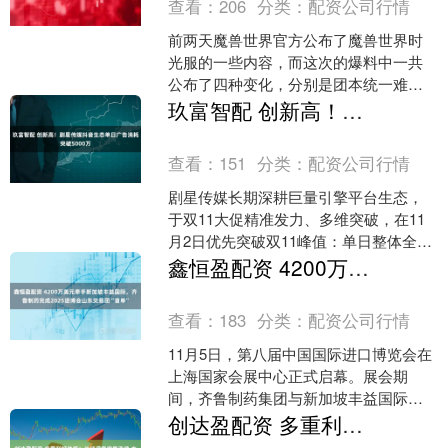
查看：
206
分类：
配资公司行情
前两天魔兽世界官方公布了魔兽世界时
光服的一些内容，而这次的爆料中一共
公布了四种变化，分别是团本统一难
度、传说武器可升级、套装全面重铸以
玖富智配 创新高！剧星传媒抖音生态单日广告消耗突破5000万
及不一样的PVP体验。仔细....
查看：
151
分类：
配资公司行情
剧星传媒长期深耕巨量引擎平台生态，
于双11大促精准发力、多维突破，在11
月2日优先突破双11峰值：单日整体全量
消耗5000万+；单日品牌消耗3500万+，
鑫恒盈配资 4200万美元牵手新加坡丰益国际，齐鲁制药完成2025进博会山东交易团“首单”
环比2....
查看：
183
分类：
配资公司行情
11月5日，第八届中国国际进口博览会在
上海国家会展中心正式启幕。展会期
间，齐鲁制药集团与新加坡丰益国际达
成4200万美元采购合作协议，成为本届
创达盈配资 多重利好共振！光伏设备密集涨停 主力资金抢筹股曝光
进博会山东省交易团....