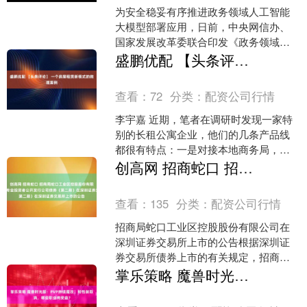
为安全稳妥有序推进政务领域人工智能
大模型部署应用，日前，中央网信办、
国家发展改革委联合印发《政务领域人
工智能大模型部署应用指引》（以下简
盛鹏优配 【头条评论】 一个房屋租赁新模式的微观案例
称《指引》），有序推进人....
查看：
72
分类：
配资公司行情
李宇嘉 近期，笔者在调研时发现一家特
别的长租公寓企业，他们的几条产品线
都很有特点：一是对接本地商务局，为
来本市投资考察的外地企业团体提供短
创高网 招商蛇口 招商局蛇口工业区控股股份有限公司2025年面向专业投资者公开发行公司债券（第二期）在深圳证券交易所上市的公告
则一个月、长则半年或以....
查看：
135
分类：
配资公司行情
招商局蛇口工业区控股股份有限公司在
深圳证券交易所上市的公告根据深圳证
券交易所债券上市的有关规定，招商局
蛇口工业区控股股份有限公司2025年面
掌乐策略 魔兽时光服：PVP持续魔改，韧性装取消，哪些职业将受益？
向专业投资者公开发行....