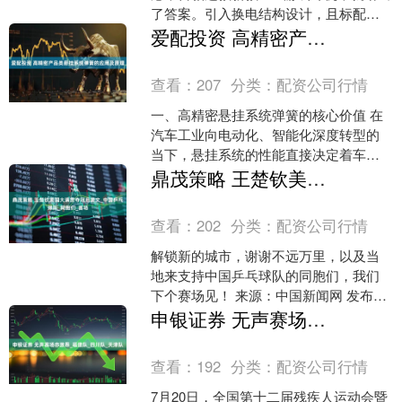
了答案。引入换电结构设计，且标配了
两块电池，始终有一块满电的备用电
爱配投资 高精密产品类悬挂系统弹簧的应用及原理
池，就算耳机突然低电量提....
查看：
207
分类：
配资公司行情
一、高精密悬挂系统弹簧的核心价值 在
汽车工业向电动化、智能化深度转型的
当下，悬挂系统的性能直接决定着车辆
的行驶质感与安全底线。高精密悬挂系
鼎茂策略 王楚钦美国大满贯夺冠后发文_中国乒乓球队_同胞们_赛场
统弹簧作为其中的核心弹....
查看：
202
分类：
配资公司行情
解锁新的城市，谢谢不远万里，以及当
地来支持中国乒乓球队的同胞们，我们
下个赛场见！ 来源：中国新闻网 发布
于：北京市....
申银证券 无声赛场亦激昂_福建队_四川队_天津队
查看：
192
分类：
配资公司行情
7月20日，全国第十二届残疾人运动会暨