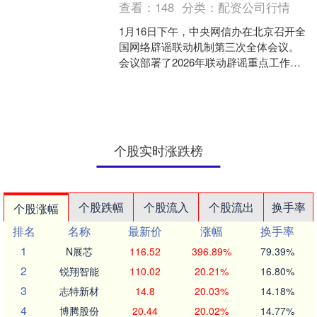
查看：
148
分类：
配资公司行情
1月16日下午，中央网信办在北京召开全
国网络辟谣联动机制第三次全体会议。
会议部署了2026年联动辟谣重点工作，
要求坚持强基固本，全面深化机制建
设；构建工作闭环，....
个股实时涨跌榜
个股跌幅
个股流入
个股流出
换手率
个股涨幅
排名
名称
最新价
涨幅
换手率
1
N展芯
116.52
396.89%
79.39%
2
锐翔智能
110.02
20.21%
16.80%
3
志特新材
14.8
20.03%
14.18%
4
博腾股份
20.44
20.02%
14.77%