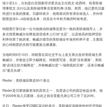
缩小至3人，分别是白宫国家经济委员会主任凯文·哈西特、前美联储
理事凯文·沃什以及美联储理事克里斯托弗·沃勒。然而，他已委托贝森
特进行全面的搜索。贝森特表示，他将面试所有潜在候选人，并向特
朗普提供3—4份候选名单，供其在今年秋天晚些时候考虑。
特朗普打算任命一位与他推动快速降息更为一致的美联储领导人，并
多次指责鲍威尔在降低借贷成本上行动“太迟”，以及较高的抵押贷款
利率伤害了购房者。鲍威尔领导的美联储全年保持利率不变，主要因
担心特朗普的关税可能重新点燃通胀。
当地时间9月10日，特朗普在其社交平台上发文再次批评美联储主席
鲍威尔，并敦促立即大幅降息。特朗普写道，美国“没有通胀”，美联
储“必须立刻大幅降息”，并称鲍威尔是“一场彻底的灾难”，还表示鲍威
尔“毫无头绪”。
Rieder：美联储应降息50个基点
Rieder是贝莱德最资深的高管之一，负责该公司的固定收益业务。他
于2009年加入贝莱德，在此之前在雷曼兄弟公司工作了近20年。
近日，Rieder接受CNBC采访时表示，美联储应该根据他对经济指标