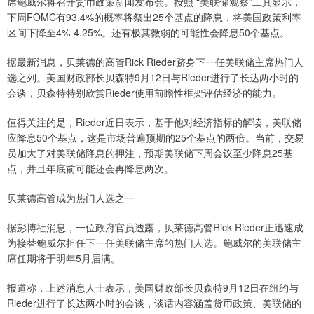
席鲍威尔将召开货币政策新闻发布会。按照 “美联储观察”工具显示，
下周FOMC有93.4%的概率将祭出25个基点的降息，将美国政策利率
区间下降至4%-4.25%。还有极其微弱的可能性会降息50个基点。
据最新消息，贝莱德的高管Rick Rieder跻身下一任美联储主席热门人
选之列。美国财政部长贝森特9月12日与Rieder进行了长达两小时的
会谈，贝森特特别欣赏Rieder使用前瞻性框架评估经济的能力。
值得关注的是，Rieder近日表示，基于他对经济指标的解读，美联储
应降息50个基点，这是市场普遍预期的25个基点的两倍。当前，交易
员加大了对美联储降息的押注，预期美联储下周会议至少降息25基
点，并且年底前可能还会再降息两次。
贝莱德高管成为热门人选之一
据彭博社消息，一位政府官员透露，贝莱德高管Rick Rieder正迅速成
为接替鲍威尔担任下一任美联储主席的热门人选。鲍威尔的美联储主
席任期将于明年5月届满。
报道称，上述消息人士表示，美国财政部长贝森特9月12日在纽约与
Rieder进行了长达两小时的会谈，谈话内容涵盖货币政策、美联储的