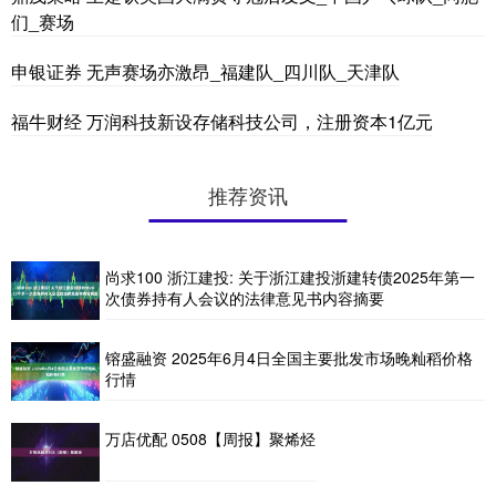
们_赛场
申银证券 无声赛场亦激昂_福建队_四川队_天津队
福牛财经 万润科技新设存储科技公司，注册资本1亿元
推荐资讯
尚求100 浙江建投: 关于浙江建投浙建转债2025年第一
次债券持有人会议的法律意见书内容摘要
镕盛融资 2025年6月4日全国主要批发市场晚籼稻价格
行情
万店优配 0508【周报】聚烯烃