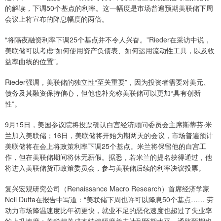
的解读，下调50个基点的利率。这一幅度是市场普遍预期美联储下周
会议上将宣布的降息幅度的两倍。
“将隔夜融资利率下调25个基点并不令人兴奋。”Rieder在采访中说，
美联储可以考虑“如何使用资产负债表、如何运用流动性工具，以及收
益率曲线的位置”。
Rieder强调，美联储的独立性“至关重要”，因为投资者需要对美元、
债务及其融资保持信心，但他也补充称美联储可以更加“具有创新
性”。
9月15日，美国参议院将投票确认白宫经济顾问委员会主席斯蒂芬·米
兰加入美联储；16日，美联储将开始为期两天的会议，市场普遍预计
美联储将在会上将政策利率下调25个基点。米兰将保留他的白宫工
作，但在美联储期间将休无薪假。据悉，若米兰的提名获得通过，他
将进入美联储货币政策委员会，参与美联储后续的利率决议投票。
复兴宏观研究公司（Renaissance Macro Research）首席经济学家
Neil Dutta在报告中写道：“美联储下周也许可以降息50个基点…… 劳
动力市场降温速度比年初更快，就业不足的恶化速度也超过了失业率