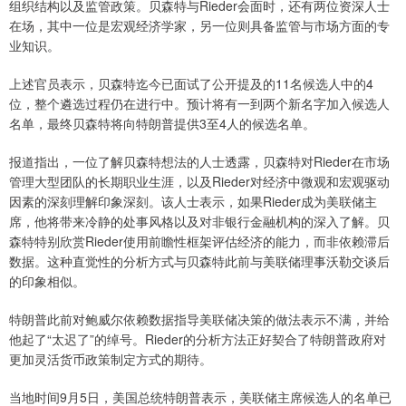
组织结构以及监管政策。贝森特与Rieder会面时，还有两位资深人士
在场，其中一位是宏观经济学家，另一位则具备监管与市场方面的专
业知识。
上述官员表示，贝森特迄今已面试了公开提及的11名候选人中的4
位，整个遴选过程仍在进行中。预计将有一到两个新名字加入候选人
名单，最终贝森特将向特朗普提供3至4人的候选名单。
报道指出，一位了解贝森特想法的人士透露，贝森特对Rieder在市场
管理大型团队的长期职业生涯，以及Rieder对经济中微观和宏观驱动
因素的深刻理解印象深刻。该人士表示，如果Rieder成为美联储主
席，他将带来冷静的处事风格以及对非银行金融机构的深入了解。贝
森特特别欣赏Rieder使用前瞻性框架评估经济的能力，而非依赖滞后
数据。这种直觉性的分析方式与贝森特此前与美联储理事沃勒交谈后
的印象相似。
特朗普此前对鲍威尔依赖数据指导美联储决策的做法表示不满，并给
他起了“太迟了”的绰号。Rieder的分析方法正好契合了特朗普政府对
更加灵活货币政策制定方式的期待。
当地时间9月5日，美国总统特朗普表示，美联储主席候选人的名单已