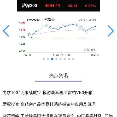
沪深300
4694.44
43.13
0.93%
热点资讯
尚求100 “无限续航”四模游戏耳机？雷柏VE3开箱
爱配投资 高精密产品类悬挂系统弹簧的应用及原理
鼎茂策略 王楚钦美国大满贯夺冠后发文_中国乒乓球队_同胞