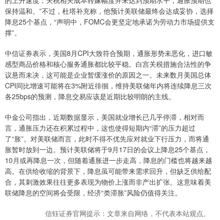
的上升速度；关税相关成本转嫁幅度并未达到预期水平，通胀预期也
保持温和。”不过，杜塔补充称，他预计美联储最终会达成妥协，选择
降息25个基点，“声明中，FOMC会更坚定地承诺为劳动力市场提供支
撑”。
中信证券表示，美国8月CPI大致符合预期，通胀形势未恶化，进口敏
感型商品价格和核心服务通胀都比较平稳。白宫关税措施合法性的争
议悬而未决，这可能是企业暂缓涨价的原因之一。未来数月美国总体
CPI同比增速可能将在3%附近徘徊，维持美联储年内将连续降息三次
各25bps的预测，降息交易应该是近期比较明朗的主线。
中金公司指出，近期数据显示，美国就业增长已几乎停滞，相对而
言，通胀压力还在积累过程中，这也使得短期内“滞”的压力超过
了“胀”。对美联储而言，此时不得不优先应对就业下行压力，而将通
胀暂时放到一边。预计美联储将于9月17日的会议上降息25个基点，
10月或再降息一次，但随着通胀进一步走高，降息的门槛也将越来越
高。在供给收缩的背景下，降息虽可能带来需求回升，但缺乏供给配
合，其刺激效果往往更多表现为物价上涨而非产出扩张。这意味着美
联储降息的空间将会受限，经济“类滞胀”风险仍值得关注。
信钰证券官网提示：文章来自网络，不代表本站观点。