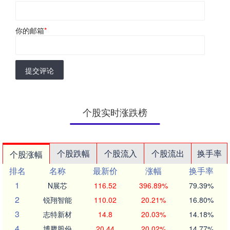
你的邮箱
*
提交评论
个股实时涨跌榜
个股跌幅
个股流入
个股流出
换手率
个股涨幅
排名
名称
最新价
涨幅
换手率
1
N展芯
116.52
396.89%
79.39%
2
锐翔智能
110.02
20.21%
16.80%
3
志特新材
14.8
20.03%
14.18%
4
博腾股份
20.44
20.02%
14.77%