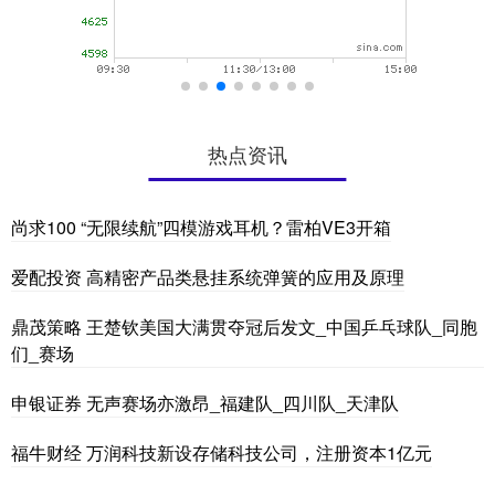
热点资讯
尚求100 “无限续航”四模游戏耳机？雷柏VE3开箱
爱配投资 高精密产品类悬挂系统弹簧的应用及原理
鼎茂策略 王楚钦美国大满贯夺冠后发文_中国乒乓球队_同胞
们_赛场
申银证券 无声赛场亦激昂_福建队_四川队_天津队
福牛财经 万润科技新设存储科技公司，注册资本1亿元