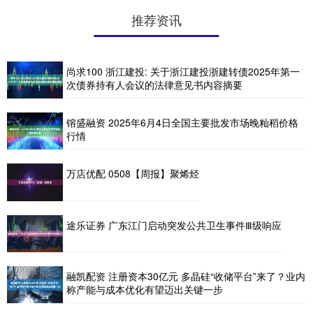
推荐资讯
尚求100 浙江建投: 关于浙江建投浙建转债2025年第一
次债券持有人会议的法律意见书内容摘要
镕盛融资 2025年6月4日全国主要批发市场晚籼稻价格
行情
万店优配 0508【周报】聚烯烃
途乐证券 广东江门启动突发公共卫生事件Ⅲ级响应
融凯配资 注册资本30亿元 多晶硅“收储平台”来了？业内
称产能与成本优化有望迈出关键一步