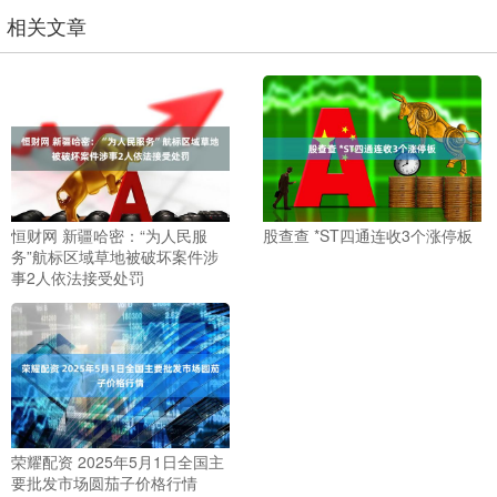
相关文章
恒财网 新疆哈密：“为人民服
股查查 *ST四通连收3个涨停板
务”航标区域草地被破坏案件涉
事2人依法接受处罚
荣耀配资 2025年5月1日全国主
要批发市场圆茄子价格行情