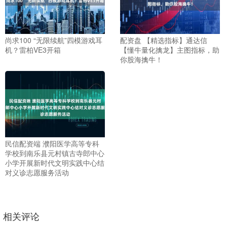
尚求100 “无限续航”四模游戏耳
配资盘 【精选指标】通达信
机？雷柏VE3开箱
【懂牛量化擒龙】主图指标，助
你股海擒牛！
民信配资端 濮阳医学高等专科
学校到南乐县元村镇古寺郎中心
小学开展新时代文明实践中心结
对义诊志愿服务活动
相关评论