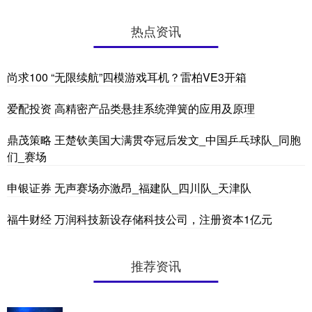
热点资讯
尚求100 “无限续航”四模游戏耳机？雷柏VE3开箱
爱配投资 高精密产品类悬挂系统弹簧的应用及原理
鼎茂策略 王楚钦美国大满贯夺冠后发文_中国乒乓球队_同胞
们_赛场
申银证券 无声赛场亦激昂_福建队_四川队_天津队
福牛财经 万润科技新设存储科技公司，注册资本1亿元
推荐资讯