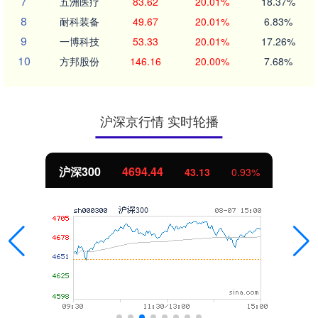
7
五洲医疗
83.62
20.01%
18.37%
8
耐科装备
49.67
20.01%
6.83%
9
一博科技
53.33
20.01%
17.26%
10
方邦股份
146.16
20.00%
7.68%
沪深京行情 实时轮播
沪深300
4694.44
43.13
0.93%