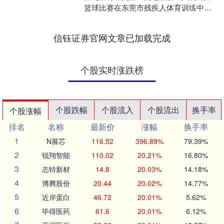
篮球比赛在东莞市残疾人体育训练中心
体育馆圆满落幕，天津队与福建队在男
子组决赛“巅峰对决”....
信钰证券官网文章已加载完成
个股实时涨跌榜
个股跌幅
个股流入
个股流出
换手率
个股涨幅
排名
名称
最新价
涨幅
换手率
1
N展芯
116.52
396.89%
79.39%
2
锐翔智能
110.02
20.21%
16.80%
3
志特新材
14.8
20.03%
14.18%
4
博腾股份
20.44
20.02%
14.77%
5
近岸蛋白
46.72
20.01%
5.62%
6
毕得医药
61.6
20.01%
6.12%