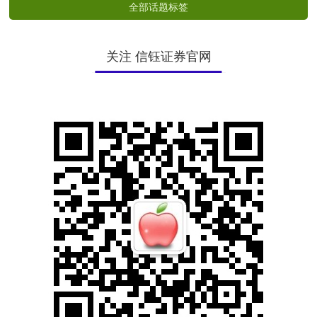
全部话题标签
关注 信钰证券官网