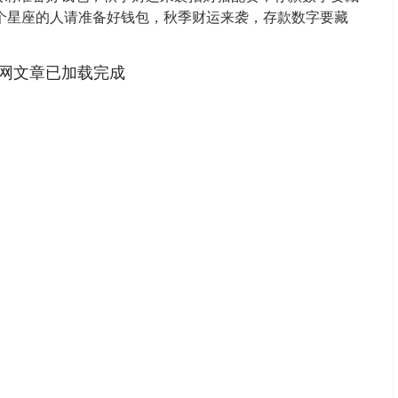
四个星座的人请准备好钱包，秋季财运来袭，存款数字要藏
.
网文章已加载完成
沪深300
4694.44
.42%
43.13
0.93%