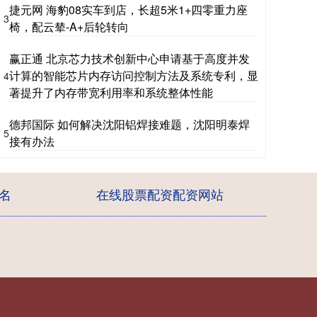
捷元网 海豹08实车到店，长超5米1+四零重力座
3
椅，配云辇-A+后轮转向
赢正通 北京芯力技术创新中心申请基于高度并发
计算的智能芯片内存访问控制方法及系统专利，显
4
著提升了内存带宽利用率和系统整体性能
德邦国际 如何解决沈阳铝焊接难题，沈阳明泰焊
5
接有办法
名
在线股票配资配资网站