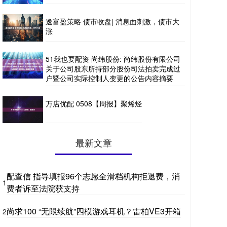
逸富盈策略 债市收盘| 消息面刺激，债市大
涨
51我也要配资 尚纬股份: 尚纬股份有限公司
关于公司股东所持部分股份司法拍卖完成过
户暨公司实际控制人变更的公告内容摘要
万店优配 0508【周报】聚烯烃
最新文章
配查信 指导填报96个志愿全滑档机构拒退费，消
1
费者诉至法院获支持
尚求100 “无限续航”四模游戏耳机？雷柏VE3开箱
2