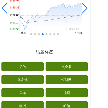
话题标签
后的
点金股
粤友钱
恒财网
公布
视频
欧洲
船舶