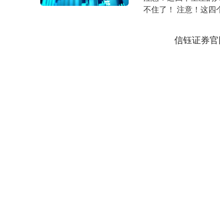
不住了！ 注意！这
不住了！ 都说金九银...
信钰证券官
深证成指
14311.01
.68
1.02%
200.89
1