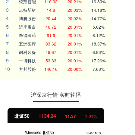
2
锐翔智能
110.02
20.21%
16.80%
3
志特新材
14.8
20.03%
14.18%
4
博腾股份
20.44
20.02%
14.77%
5
近岸蛋白
46.72
20.01%
5.62%
6
毕得医药
61.6
20.01%
6.12%
7
五洲医疗
83.62
20.01%
18.37%
8
耐科装备
49.67
20.01%
6.83%
9
一博科技
53.33
20.01%
17.26%
10
方邦股份
146.16
20.00%
7.68%
沪深京行情 实时轮播
北证50
1134.24
创
11.37
1.01%