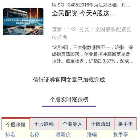
纳ISO 13485:2016作为法规基础。对于
已认证ISO 13485:2016....
全民配资 今天A股这一幕值得深思！市场资金为何如此聚焦AI龙头股
查看：
143
分类：
全国股票配资公
司排名
12月9日，三大指数涨跌不一，沪指、深
成指震荡回落，创业板指冲高回落尾盘
拉升。截至收盘，沪指跌0.37%，深成指
跌0.39%，创业板指涨0.61%。 板块方
面，....
信钰证券官网文章已加载完成
个股实时涨跌榜
个股跌幅
个股流入
个股流出
换手率
个股涨幅
排名
名称
最新价
涨幅
换手率