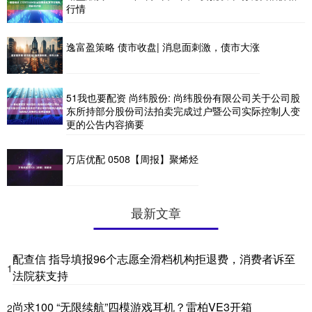
行情
逸富盈策略 债市收盘| 消息面刺激，债市大涨
51我也要配资 尚纬股份: 尚纬股份有限公司关于公司股
东所持部分股份司法拍卖完成过户暨公司实际控制人变
更的公告内容摘要
万店优配 0508【周报】聚烯烃
最新文章
配查信 指导填报96个志愿全滑档机构拒退费，消费者诉至
1
法院获支持
尚求100 “无限续航”四模游戏耳机？雷柏VE3开箱
2