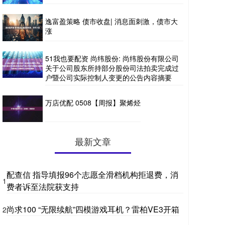
逸富盈策略 债市收盘| 消息面刺激，债市大
涨
51我也要配资 尚纬股份: 尚纬股份有限公司
关于公司股东所持部分股份司法拍卖完成过
户暨公司实际控制人变更的公告内容摘要
万店优配 0508【周报】聚烯烃
最新文章
配查信 指导填报96个志愿全滑档机构拒退费，消
1
费者诉至法院获支持
尚求100 “无限续航”四模游戏耳机？雷柏VE3开箱
2