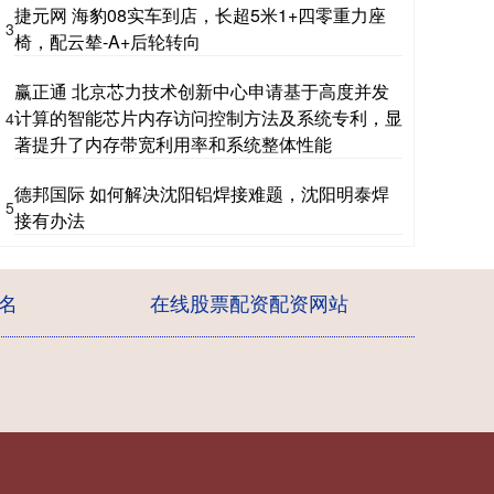
捷元网 海豹08实车到店，长超5米1+四零重力座
3
椅，配云辇-A+后轮转向
赢正通 北京芯力技术创新中心申请基于高度并发
计算的智能芯片内存访问控制方法及系统专利，显
4
著提升了内存带宽利用率和系统整体性能
德邦国际 如何解决沈阳铝焊接难题，沈阳明泰焊
5
接有办法
名
在线股票配资配资网站