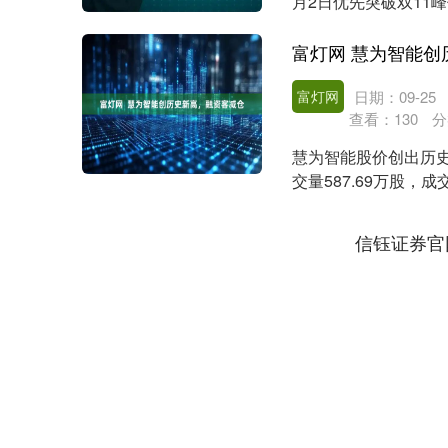
月2日优先突破双11峰
+，环比2....
富灯网 慧为智能创
富灯网
日期：09-25
查看：
130
分
慧为智能股价创出历史新
交量587.69万股，成交
信钰证券官
上证指数
3900.35
00
-0.01%
21.92
0.