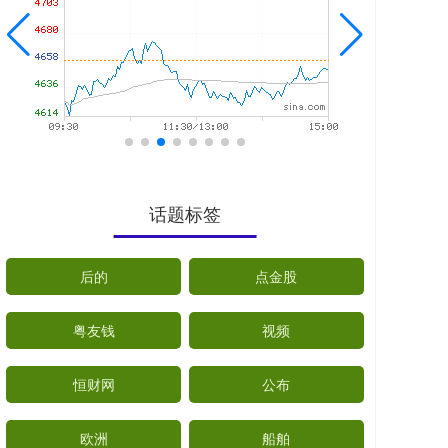
话题标签
后的
点金股
粤友钱
视频
恒财网
公布
欧洲
船舶