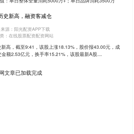
值：单日整体全量消耗5000万+；单日品牌消耗3500万
历史新高，融资客减仓
来源：阳光配资APP下载
类：
在线股票配资配资网站
高，截至9:41，该股上涨18.13%，股价报43.00元，成
金额2.53亿元，换手率15.21%，该股最新A股....
网文章已加载完成
深证成指
14110.12
57%
-34.08
-0.24%