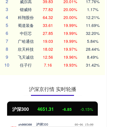
2
威尔高
39.83
20.01%
17.76%
3
锴威特
77.82
20.00%
1.17%
4
科翔股份
64.32
20.00%
12.21%
5
蜀道装备
33.61
19.99%
11.69%
6
中巨芯
27.85
19.99%
32.20%
7
广哈通信
19.03
19.99%
5.84%
8
欣天科技
18.02
19.97%
28.44%
9
飞天诚信
12.56
19.96%
8.49%
10
任子行
7.16
19.93%
31.42%
沪深京行情 实时轮播
沪深300
4651.31
北
-6.85
-0.15%