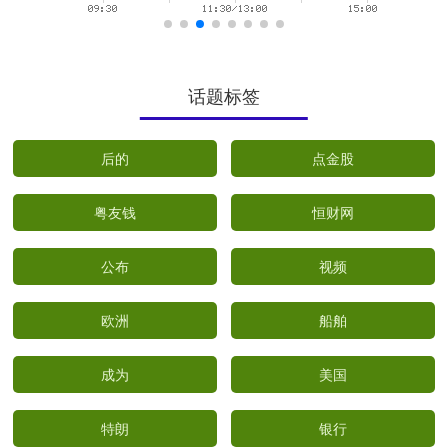
话题标签
后的
点金股
粤友钱
恒财网
公布
视频
欧洲
船舶
成为
美国
特朗
银行