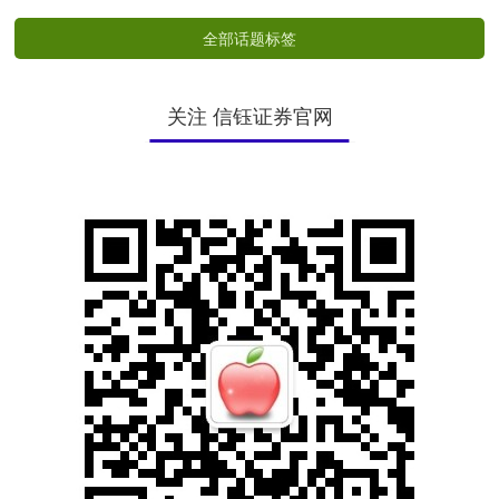
全部话题标签
关注 信钰证券官网