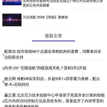
东所持部分股份司法拍卖完成过户暨公司实际控制人变
更的公告内容摘要
万店优配 0508【周报】聚烯烃
最新文章
配查信 指导填报96个志愿全滑档机构拒退费，消费者诉至
1
法院获支持
尚求100 “无限续航”四模游戏耳机？雷柏VE3开箱
2
捷元网 海豹08实车到店，长超5米1+四零重力座椅，配云
3
辇-A+后轮转向
赢正通 北京芯力技术创新中心申请基于高度并发计算的智能
芯片内存访问控制方法及系统专利，显著提升了内存带宽利
4
用率和系统整体性能