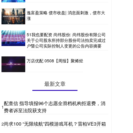
逸富盈策略 债市收盘| 消息面刺激，债市大
涨
51我也要配资 尚纬股份: 尚纬股份有限公司
关于公司股东所持部分股份司法拍卖完成过
户暨公司实际控制人变更的公告内容摘要
万店优配 0508【周报】聚烯烃
最新文章
配查信 指导填报96个志愿全滑档机构拒退费，消
1
费者诉至法院获支持
尚求100 “无限续航”四模游戏耳机？雷柏VE3开箱
2