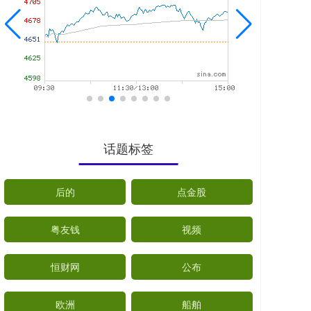
话题标签
后的
点金股
粤友钱
视频
恒财网
公布
欧洲
船舶