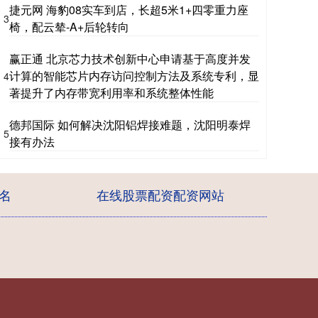
捷元网 海豹08实车到店，长超5米1+四零重力座
3
椅，配云辇-A+后轮转向
赢正通 北京芯力技术创新中心申请基于高度并发
计算的智能芯片内存访问控制方法及系统专利，显
4
著提升了内存带宽利用率和系统整体性能
德邦国际 如何解决沈阳铝焊接难题，沈阳明泰焊
5
接有办法
名
在线股票配资配资网站