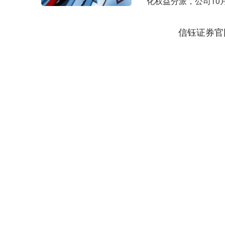
化权益分派，公司10
股份5....
信钰证券官
深证成指
14311.01
39.68
1.02%
200.89