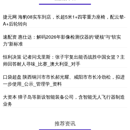
捷元网 海豹08实车到店，长超5米1+四零重力座椅，配云辇-
A+后轮转向
速配资 惠仕达：解码2026年影像检测仪器的“硬核”与“软实
力”新标准
恒利决策 记者问戈里斯：张子宇复出能否战胜中国女篮？主
帅回答耐人寻味_比赛_澳大利亚_对手
口袋超盘 陕西铜川市市长郝光耀、咸阳市市长冷劲松，拟进
一步使用_公示_管理学_资料
大资本 獐子岛等新设智能装备公司，含智能无人飞行器制造
业务
推荐资讯