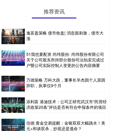
推荐资讯
逸富盈策略 债市收盘| 消息面刺激，债市大
涨
51我也要配资 尚纬股份: 尚纬股份有限公司
关于公司股东所持部分股份司法拍卖完成过
户暨公司实际控制人变更的公告内容摘要
万德策略 万科大跌，董事长辛杰因个人原因
辞职，执掌仅9个月
添利富 港迪技术：公司正研究武汉市“民营经
济政策20条”评估是否有符合申报条件的项目
信德 黄金交易提醒：金银双双大幅跳水！美
元+和谈双杀，抄底还是逃命？