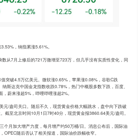
.53%，纳指累涨5.61%。
缺数从7月上修后的721万微增至723万，但几乎没有实质性变化，同
破4.5万亿美元。微软涨0.65%，苹果涨0.08%，谷歌C跌
0.34%。纳斯达克中国金龙指数收跌0.78%，热门中概股多数下跌，百度、
面，蔚来涨超5%，哔哩哔哩涨超2%。
70美元/盎司关口。随后不久，现货黄金价格大幅跳水，盘中向下跌破
近。截至北京时间10月1日7时40分，现货黄金报3860.64美元/盎司。
来三个月加大增产力度，每月增产约50万桶/日。消息公布后，国际油
而，OPEC随后否认了相关报道，国际油价跌幅收窄。