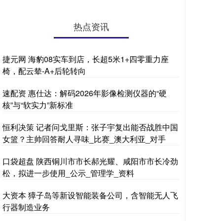
热点资讯
捷元网 海豹08实车到店，长超5米1+四零重力座
椅，配云辇-A+后轮转向
速配资 惠仕达：解码2026年影像检测仪器的“硬
核”与“软实力”新标准
恒利决策 记者问戈里斯：张子宇复出能否战胜中国
女篮？主帅回答耐人寻味_比赛_澳大利亚_对手
口袋超盘 陕西铜川市市长郝光耀、咸阳市市长冷劲
松，拟进一步使用_公示_管理学_资料
大资本 獐子岛等新设智能装备公司，含智能无人飞
行器制造业务