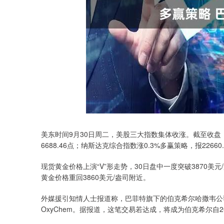
深证成指
14110.12
.92
0.57%
-34.08
-0
美东时间9月30日周二，美股三大指数集体收涨。截至收盘，道琼斯
6688.46点；纳斯达克综合指数涨0.3%多赢策略，报22660
现货黄金价格上演“V”形走势，30日盘中一度突破3870美
黄金价格重回3860美元/盎司附近。
外媒援引知情人士报道称，巴菲特旗下的伯克希尔哈撒韦公
OxyChem。据报道，这笔交易若达成，将成为伯克希尔自