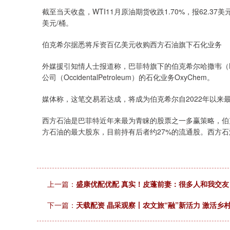
截至当天收盘，WTI11月原油期货收跌1.70%，报62.37美元
美元/桶。
伯克希尔据悉将斥资百亿美元收购西方石油旗下石化业务
外媒援引知情人士报道称，巴菲特旗下的伯克希尔哈撒韦（Berk
公司（OccidentalPetroleum）的石化业务OxyChem。
媒体称，这笔交易若达成，将成为伯克希尔自2022年以来
西方石油是巴菲特近年来最为青睐的股票之一多赢策略，伯
方石油的最大股东，目前持有后者约27%的流通股。西方石
上一篇：
盛康优配优配 真实！皮蓬前妻：很多人和我交
下一篇：
天载配资 晶采观察丨农文旅“融”新活力 激活乡