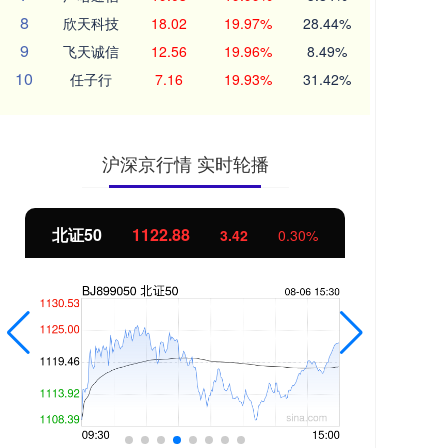
8
欣天科技
18.02
19.97%
28.44%
9
飞天诚信
12.56
19.96%
8.49%
10
任子行
7.16
19.93%
31.42%
沪深京行情 实时轮播
北证50
1122.88
创业
3.42
0.30%