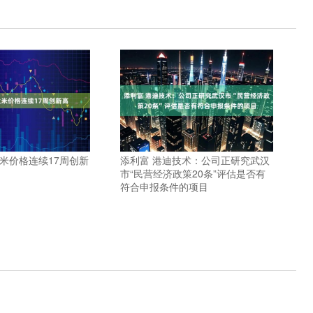
米价格连续17周创新
添利富 港迪技术：公司正研究武汉
市“民营经济政策20条”评估是否有
符合申报条件的项目