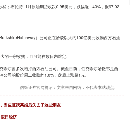
/桶；布伦特11月原油期货收跌0.95美元，跌幅近1.40%，报67.02
shireHathaway）公司正在洽谈以大约100亿美元收购西方石油
最大的一宗收购，且可能在数日内敲定。
克希尔曾多次增持西方石油公司。截至目前，伯克希尔哈撒韦是西
油公司的股价周二收跌约1.8%，盘后上涨超1%。
信钰证券官网提示：文章来自网络，不代表本站观点。
友，因皮蓬我离婚后失去了这些朋友
村假日经济