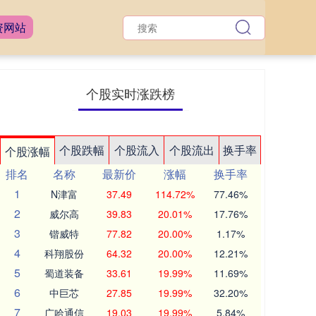
资网站
个股实时涨跌榜
个股跌幅
个股流入
个股流出
换手率
个股涨幅
排名
名称
最新价
涨幅
换手率
1
N津富
37.49
114.72%
77.46%
2
威尔高
39.83
20.01%
17.76%
3
锴威特
77.82
20.00%
1.17%
4
科翔股份
64.32
20.00%
12.21%
5
蜀道装备
33.61
19.99%
11.69%
6
中巨芯
27.85
19.99%
32.20%
7
广哈通信
19.03
19.99%
5.84%