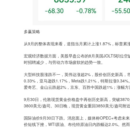
多赢策略
从9月的整体表现来看，道指当月累计上涨1.87%，标普累涨3
宏观经济数据方面，美股早盘公布的8月美国JOLTS职位空
时招聘减少，与劳动力市场疲软的趋势一致。
大型科技股涨跌不一，英伟达涨超2%，股价创历史新高，市值突
0.33%，亚马逊跌1.17%，Meta跌1.21%，特斯拉涨
爱奇艺、金山云跌超2%，京东、百胜中国跌超1%；涨幅方
9月30日，伦敦现货黄金价格盘中再创历史新高，突破38
3800美元/盎司。30日晚，现货黄金重回3850美元/盎司附
国际油价9月30日下跌。消息面上，媒体称OPEC+考虑未
价短线下挫，WTI原油、布伦特原油日内跌幅达2.0%。然