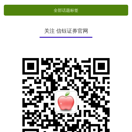
全部话题标签
关注 信钰证券官网