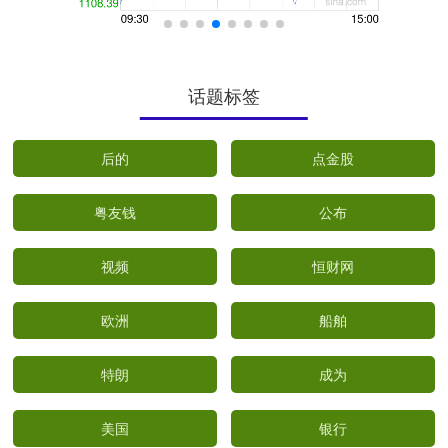
话题标签
后的
点金股
粤友钱
公布
视频
恒财网
欧洲
船舶
特朗
成为
美国
银行