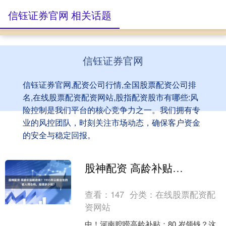
信钰证券官网 相关话题
信钰证券官网
信钰证券官网,配资公司行情,全国股票配资公司排
名,在线股票配资配资网站,股指配资股市有哪些:风
险控制是我们平台的核心竞争力之一。我们拥有专
业的风控团队，时刻关注市场动态，确保客户资金
的安全与稳定回报。
股神配资 高龄补贴新政来？1955年以前出生的老人符合吗，能领多少钱？
查看：
147
分类：
在线股票配资配
资网站
中！河南腔唠高龄补贴：80 岁领钱？这