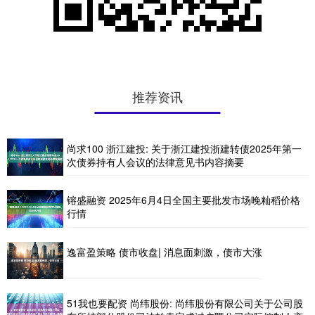
推荐资讯
尚求100 浙江建投: 关于浙江建投浙建转债2025年第一
次债券持有人会议的法律意见书内容摘要
镕盛融资 2025年6月4日全国主要批发市场晚籼稻价格
行情
逸富盈策略 债市收盘| 消息面刺激，债市大涨
51我也要配资 尚纬股份: 尚纬股份有限公司关于公司股