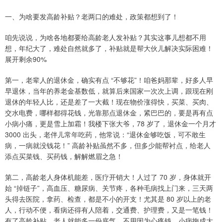
一、为啥要发高龄补贴？老两口的难处，政策都想到了！
咱先说说，为啥各地都要给高龄老人发补贴？其实这事儿想都不用
想，年纪大了，难处自然就多了，补贴就是帮大伙儿解决实际困难！
展开剩余90%
第一，老辈人的退休金，确实有点 “不够花”！咱爸妈那辈，好多人早
早退休，当年的养老金基数低，就算后来国家一次次上调，跟现在刚
退休的年轻人比，还是差了一大截！现在物价涨得快，买菜、买肉、
交水电费，哪样都得花钱，光靠那点退休金，紧巴巴的，要是再有点
小病小痛，更是雪上加霜！我楼下张大爷，78 岁了，退休金一个月才
3000 出头，老伴儿常年吃药，他常说：“退休金够吃饭，可不敢生
病，一病就没钱花！” 高龄补贴虽然不多，但多少能帮衬点，给老人
添点买菜钱、买药钱，解解燃眉之急！
第二，高龄老人身体机能差，医疗开销大！人过了 70 岁，身体就开
始 “掉链子”，高血压、糖尿病、关节疼，各种毛病找上门来，三天两
头得去医院，拿药、检查，都是不小的开支！尤其是 80 岁以上的老
人，行动不便，看病还得有人陪着，交通费、护理费，又是一笔钱！
有了高龄补贴，老人就能多一份底气，不用因为心疼钱，小病拖成大