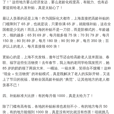
了！” 这些地方要么经济发达，要么老龄化程度高，有能力、也有必
要提前给老人发补贴，真是太贴心了！
最让人羡慕的还是上海！作为国际化大都市，上海直接把高龄补贴的
门槛降到了 65 岁，也就是说，只要你满 65 岁，就能领补贴，这在全
国都是少见的！而且上海的补贴不是一刀切，而是阶梯式的，年龄越
大，领的越多：65 到 69 岁，每月能多领 75 块；70 到 79 岁，每月
150 块；80 到 89 岁，每月 180 块；90 到 99 岁，每月 350 块；百
岁以上的老人，每月直接领 600 块！
更贴心的是，上海不光发钱，逢年过节还会给高龄老人送米面油、春
联、福字这些生活物资！去年春节，我上海的老同学给我发照片，她
85 岁的奶奶领了两袋大米、一桶油、一箱水果，笑得合不拢嘴！这种
“现金 + 生活物资” 的补贴模式，真是既解决了老人的实际开销，又送
上了节日的祝福，堪称全国高龄补贴的 “典范”，让其他地方的老人都
羡慕不已！
四、补贴标准大比拼：有的每月领 1000，真是太给力了！
除了门槛有高有低，各地的补贴标准也差别不小，有的地方每月 50
块，有的地方能领到 1000 块，真是没有对比就没有伤害！咱就挑几