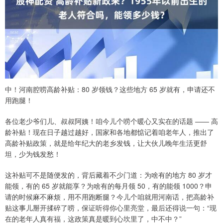
中！河南腔唠高龄补贴：80 岁领钱？这些地方 65 岁就有，申请还不
用跑腿！
各位老少爷们儿、叔叔阿姨！咱今儿个唠个暖心又实在的话题 —— 高
龄补贴！现在日子越过越好，国家和各地都惦记着咱老年人，推出了
高龄补贴政策，就是给年纪大的老乡发钱，让大伙儿晚年生活更舒
坦，少为钱发愁！
这补贴可不是随便发的，背后藏着不少门道：为啥有的地方 80 岁才
能领，有的 65 岁就能享？为啥有的每月领 50，有的能领 1000？申
请的时候麻不麻烦，用不用跑断腿？今儿个咱就用河南话，把高龄补
贴这事儿掰开揉碎了唠，保证听得你心里亮堂，最后还得说一句：“现
在的老年人真有福，这政策真是暖到心坎里了，中不中？”