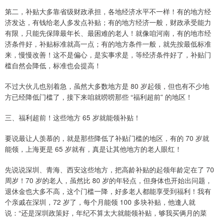
第二，补贴大多靠省级财政承担，各地经济水平不一样！有的地方经
济发达，有钱给老人多发点补贴；有的地方经济一般，财政承受能力
有限，只能先保障最年长、最困难的老人！就像咱河南，有的地市经
济条件好，补贴标准就高一点；有的地方条件一般，就先按最低标准
来，慢慢改善！这不是偏心，是实事求是，等经济条件好了，补贴门
槛自然会降低，标准也会提高！
不过大伙儿也别着急，虽然大多数地方是 80 岁起领，但也有不少地
方已经降低门槛了，接下来咱就唠唠那些 “福利超前” 的地区！
三、福利超前！这些地方 65 岁就能领补贴！
要说最让人羡慕的，就是那些降低了补贴门槛的地区，有的 70 岁就
能领，上海更是 65 岁就有，真是让其他地方的老人眼红！
先说说深圳、青海、西安这些地方，把高龄补贴的起领年龄定在了 70
周岁！70 岁的老人，虽然比 80 岁的年轻点，但身体也开始出问题，
退休金也大多不高，这个门槛一降，好多老人都能享受到福利！我有
个亲戚在深圳，72 岁了，每个月能领 100 多块补贴，他逢人就
说：“还是深圳政策好，年纪不算太大就能领补贴，够我买俩月的菜