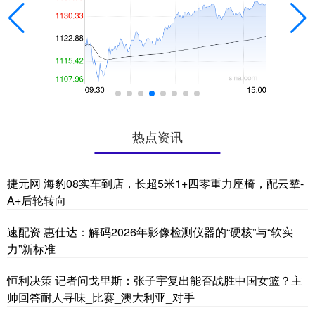
热点资讯
捷元网 海豹08实车到店，长超5米1+四零重力座椅，配云辇-
A+后轮转向
速配资 惠仕达：解码2026年影像检测仪器的“硬核”与“软实
力”新标准
恒利决策 记者问戈里斯：张子宇复出能否战胜中国女篮？主
帅回答耐人寻味_比赛_澳大利亚_对手