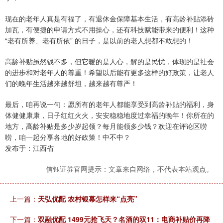
现在的老年人真是有福了，有退休金保障基本生活，有高龄补贴添砖
加瓦，有便捷的申请方式不用操心，还有科技赋能带来的便利！这种
“老有所养、老有所依” 的日子，是以前的老人想都不敢想的！
高龄补贴虽然钱不多，但它暖的是人心，解的是民忧，体现的是社会
的进步和对老年人的尊重！希望以后能有更多这样的好政策，让老人
们的晚年生活越来越舒坦，越来越有尊严！
最后，咱再说一句：愿所有的老年人都能享受到高龄补贴的福利，身
体健健康康，日子红红火火，安安稳稳地度过幸福的晚年！你所在的
地方，高龄补贴是多少岁起领？每月能领多少钱？欢迎在评论区唠
唠，咱一起分享各地的好政策！中不中？
发布于：江西省
信钰证券官网提示：文章来自网络，不代表本站观点。
上一篇：
天弘优配 农村银幕怎样来“点亮”
下一篇：
双融优配 1499元抢飞天？名酒的双11：电商补贴价再降