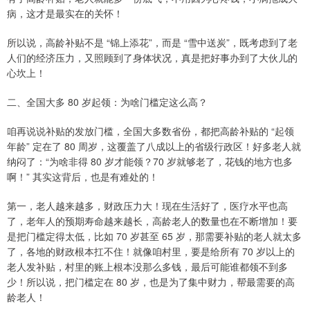
病，这才是最实在的关怀！
所以说，高龄补贴不是 “锦上添花”，而是 “雪中送炭”，既考虑到了老
人们的经济压力，又照顾到了身体状况，真是把好事办到了大伙儿的
心坎上！
二、全国大多 80 岁起领：为啥门槛定这么高？
咱再说说补贴的发放门槛，全国大多数省份，都把高龄补贴的 “起领
年龄” 定在了 80 周岁，这覆盖了八成以上的省级行政区！好多老人就
纳闷了：“为啥非得 80 岁才能领？70 岁就够老了，花钱的地方也多
啊！” 其实这背后，也是有难处的！
第一，老人越来越多，财政压力大！现在生活好了，医疗水平也高
了，老年人的预期寿命越来越长，高龄老人的数量也在不断增加！要
是把门槛定得太低，比如 70 岁甚至 65 岁，那需要补贴的老人就太多
了，各地的财政根本扛不住！就像咱村里，要是给所有 70 岁以上的
老人发补贴，村里的账上根本没那么多钱，最后可能谁都领不到多
少！所以说，把门槛定在 80 岁，也是为了集中财力，帮最需要的高
龄老人！