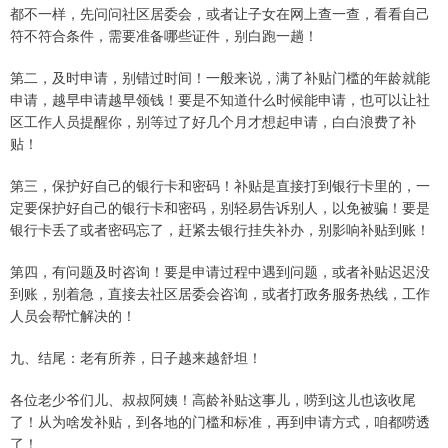
都不一样，先问问社区居委会，或者让子女在网上查一查，看看自己
符不符合条件，需要准备哪些证件，别白跑一趟！
第二，及时申请，别错过时间！一般来说，满了补贴门槛的年龄就能
申请，越早申请越早领钱！要是不知道什么时候能申请，也可以让社
区工作人员提醒你，别等过了好几个月才想起申请，白白浪费了补
贴！
第三，保护好自己的银行卡和密码！补贴是直接打到银行卡里的，一
定要保护好自己的银行卡和密码，别轻易告诉别人，以免被骗！要是
银行卡丢了或者密码忘了，赶紧去银行挂失补办，别影响补贴到账！
第四，有问题及时咨询！要是申请过程中遇到问题，或者补贴迟迟没
到账，别着急，直接去社区居委会咨询，或者打政务服务热线，工作
人员会帮忙解决的！
九、结尾：老有所养，日子越来越舒坦！
各位老少爷们儿、叔叔阿姨！高龄补贴这事儿，唠到这儿也该收尾
了！从为啥发补贴，到各地的门槛和标准，再到申请方式，咱都唠透
了！