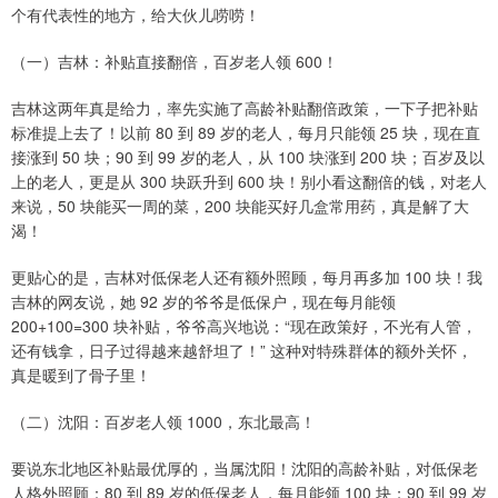
个有代表性的地方，给大伙儿唠唠！
（一）吉林：补贴直接翻倍，百岁老人领 600！
吉林这两年真是给力，率先实施了高龄补贴翻倍政策，一下子把补贴
标准提上去了！以前 80 到 89 岁的老人，每月只能领 25 块，现在直
接涨到 50 块；90 到 99 岁的老人，从 100 块涨到 200 块；百岁及以
上的老人，更是从 300 块跃升到 600 块！别小看这翻倍的钱，对老人
来说，50 块能买一周的菜，200 块能买好几盒常用药，真是解了大
渴！
更贴心的是，吉林对低保老人还有额外照顾，每月再多加 100 块！我
吉林的网友说，她 92 岁的爷爷是低保户，现在每月能领
200+100=300 块补贴，爷爷高兴地说：“现在政策好，不光有人管，
还有钱拿，日子过得越来越舒坦了！” 这种对特殊群体的额外关怀，
真是暖到了骨子里！
（二）沈阳：百岁老人领 1000，东北最高！
要说东北地区补贴最优厚的，当属沈阳！沈阳的高龄补贴，对低保老
人格外照顾：80 到 89 岁的低保老人，每月能领 100 块；90 到 99 岁