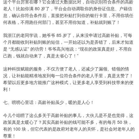
这个平台厉害在哪？它会通过大数据比对，自动识别符合条件的高龄
老人！比如你满 80 岁了，平台会自动调取你的身份证信息、户籍信
息，确认你符合条件后，直接把补贴打到你的银行卡里，不用你填任
何表格，不用跑任何部门，甚至不用你知道，补贴就到账了！
我浙江的老同学说，她爷爷 85 岁了，从来没申请过高龄补贴，可每
个月都能收到补贴到账的短信，一开始还以为是弄错了，后来才知道
是 “无感认证” 的功劳！爷爷高兴地说：“现在的政策真是好，不用自
己跑，钱就自动来了，真是太省心了！”
这种科技赋能的服务，不仅方便了老人，还减少了漏领、错领的情
况，让补贴能精准地发到每一位符合条件的老人手里，真是太赞了！
希望以后更多地方能推广这种模式，让更多老人享受到科技带来的便
利！
七、唠唠心里话：高龄补贴虽少，暖的是人心！
今儿个咱唠了这么多关于高龄补贴的事儿，大伙儿是不是也觉得，这
政策真是太暖心了？其实高龄补贴的钱可能不多，有的每月 50 块，
有的 100 块，但它代表的是政府对老年人的关怀，是社会对老年人的
尊重！