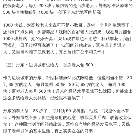
的低保老人，每月 200 块；最厉害的是百岁老人，补贴标准从原来的
500 块直接翻倍到 1000 块，创下了东北地区的新高！
1000 块钱，对高龄老人来说可不是小数目，足够一个月的生活费了，
还能剩下点买药、买营养品！沈阳的百岁老人张奶奶，现在每月能领
1000 块补贴，她的孙子说：“奶奶现在啥也不用愁，补贴够花，我们
再添点，日子过得可滋润了！” 沈阳的补贴政策，既考虑了普通老
人，又重点照顾了低保老人，真是兼顾了公平和关怀！
（三）丹东：边境城市也给力，百岁老人领 500！
作为边境城市的丹东，补贴标准虽然比沈阳略低，但也相当不错！80
到 89 岁的老人，每月能领 50 块；90 到 99 岁的老人，每月 100
块；百岁老人每月 500 块！丹东的经济水平虽然不如沈阳，但能拿出
这么多钱给老人发补贴，已经很不容易了！
丹东的李大爷，86 岁了，每月领 50 块补贴，他说：“我退休金不算
低，补贴虽然不多，但也是政府的心意，够我买几斤肉，改善改善伙
食！” 这种因地制宜的补贴政策，既符合当地的经济发展水平，又保
障了老年群体的基本生活，真是实实在在的好事！