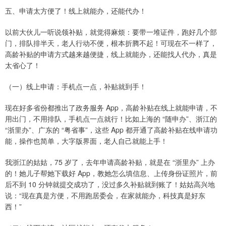
五、申请太方便了！线上就能办，还能代办！
以前大伙儿一听说领补贴，就觉得麻烦：要带一堆证件，跑好几个部
门，排队排半天，老人行动不便，根本折腾不起！可现在不一样了，
高龄补贴的申请方式越来越便捷，线上就能办，还能找人代办，真是
太省心了！
（一）线上申请：手机点一点，补贴就到手！
现在好多省份都推出了政务服务 App，高龄补贴在线上就能申请，不
用出门，不用排队，手机点一点就行！比如上海的 “随申办”、浙江的
“浙里办”、广东的 “粤省事”，这些 App 都开通了高龄补贴在线申请功
能，操作也简单，大字版界面，老人自己就能上手！
我浙江的姑姑，75 岁了，去年申请高龄补贴，就是在 “浙里办” 上办
的！她儿子帮她下载好 App，教她怎么填信息、上传身份证照片，前
后不到 10 分钟就提交成功了，没过多久补贴就到账了！姑姑高兴地
说：“现在真是方便，不用跑居委会，在家就能办，科技真是好东
西！”