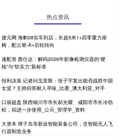
热点资讯
捷元网 海豹08实车到店，长超5米1+四零重力座
椅，配云辇-A+后轮转向
速配资 惠仕达：解码2026年影像检测仪器的“硬
核”与“软实力”新标准
恒利决策 记者问戈里斯：张子宇复出能否战胜中国
女篮？主帅回答耐人寻味_比赛_澳大利亚_对手
口袋超盘 陕西铜川市市长郝光耀、咸阳市市长冷劲
松，拟进一步使用_公示_管理学_资料
大资本 獐子岛等新设智能装备公司，含智能无人飞
行器制造业务