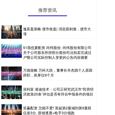
推荐资讯
逸富盈策略 债市收盘| 消息面刺激，债市大
涨
51我也要配资 尚纬股份: 尚纬股份有限公司
关于公司股东所持部分股份司法拍卖完成过
户暨公司实际控制人变更的公告内容摘要
万德策略 万科大跌，董事长辛杰因个人原因
辞职，执掌仅9个月
添利富 港迪技术：公司正研究武汉市“民营经
济政策20条”评估是否有符合申报条件的项目
笑赢配资 怎能不爱! 英超第2曼城到第9曼联
仅差3分, 群雄逐鹿+枪手3分领跑