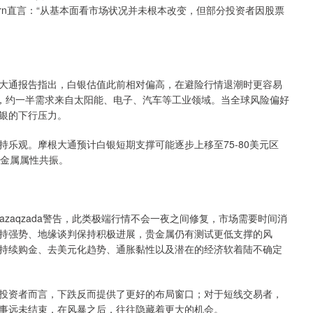
rkorn直言：“从基本面看市场状况并未根本改变，但部分投资者因股票
通报告指出，白银估值此前相对偏高，在避险行情退潮时更容易
性，约一半需求来自太阳能、电子、汽车等工业领域。当全球风险偏好
银的下行压力。
观。摩根大通预计白银短期支撑可能逐步上移至75-80美元区
贵金属属性共振。
zaqzada警告，此类极端行情不会一夜之间修复，市场需要时间消
持强势、地缘谈判保持积极进展，贵金属仍有测试更低支撑的风
持续购金、去美元化趋势、通胀黏性以及潜在的经济软着陆不确定
资者而言，下跌反而提供了更好的布局窗口；对于短线交易者，
事远未结束，在风暴之后，往往隐藏着更大的机会。