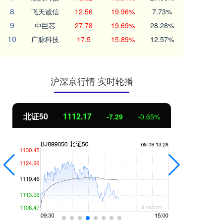
8
飞天诚信
12.56
19.96%
7.73%
9
中巨芯
27.78
19.69%
28.28%
10
广脉科技
17.5
15.89%
12.57%
沪深京行情 实时轮播
北证50
1112.02
创业
-7.44
-0.66%