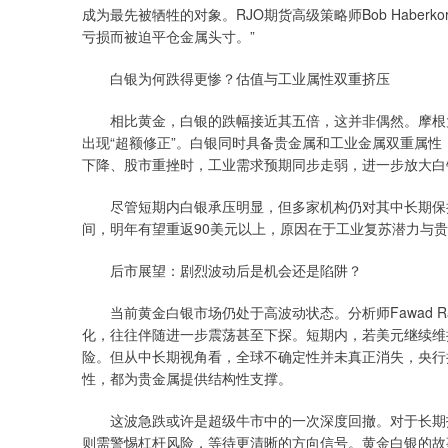
成为最先被牺牲的对象。RJO期货高级策略师Bob Habe
亏损而被迫平仓金属头寸。”
白银为何跌得更惨？估值与工业属性双重挤压
相比黄金，白银的跌幅接近其五倍，这并非偶然。摩根大
出现“超额修正”。白银同时具备贵金属和工业金属双重属
下降、股市重挫时，工业需求预期同步走弱，进一步放大白
尽管短期内白银承压明显，但多家机构仍对其中长期保持乐
间，明年有望重返90美元以上，原因在于工业复苏潜力与
后市展望：剧烈波动后是机会还是陷阱？
当前黄金白银市场仍处于高波动状态。分析师Fawad Ra
化，往往伴随进一步震荡甚至下探。短期内，若美元继续维
险。但从中长期视角看，全球不确定性并未真正消失，央行
性，都为贵金属提供结构性支撑。
这波急跌或许是超级牛市中的一次深度回撤。对于长期投
则需警惕杠杆风险，等待更清晰的方向信号。黄金白银的故