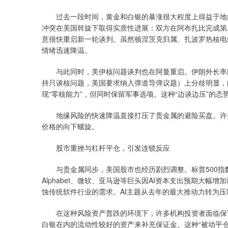
过去一段时间，黄金和白银的暴涨很大程度上得益于地缘
冲突在美国斡旋下取得实质性进展：双方在阿布扎比完成第二
意很快重启新一轮谈判。虽然顿涅茨克归属、扎波罗热核电
情绪迅速降温。
与此同时，美伊核问题谈判也在阿曼重启。伊朗外长率团
持只谈核问题，美国要求纳入弹道导弹议题）上分歧明显，
现“零核能力”，但同时保留军事选项。这种“边谈边压”的
地缘风险的快速降温直接打压了贵金属的避险买盘。许多
价格的向下螺旋。
股市重挫与杠杆平仓，引发连锁反应
与贵金属同步，美国股市也经历剧烈调整。标普500指
Alphabet、微软、亚马逊等巨头因AI资本支出预期大
蚀传统软件行业的需求。AI主题从去年的最大推动力转为
在这种风险资产普跌的环境下，许多机构投资者面临保证
白银在内的流动性较好的资产来补充保证金。这种“被动平