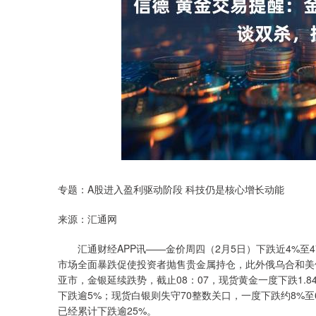
深证成指
14006.02
20
-0.13%
-138.18
-
专题：A股进入盈利驱动阶段 科技仍是核心增长动能
来源：汇通网
汇通财经APP讯——金价周四（2月5日）下跌近4%至477
市场全面暴跌促使投资者抛售贵金属持仓，此外俄乌合和美
亚市，金银延续跌势，截止08：07，现货黄金一度下跌1.8
下跌逾5%；现货白银则失守70整数关口，一度下跌约8%至6
已经累计下跌逾25%。