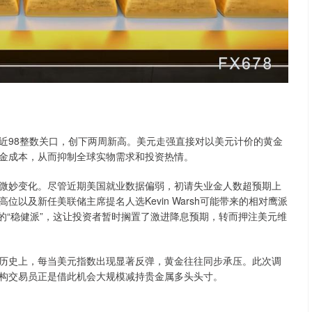
98整数关口，创下两周新高。美元走强直接对以美元计价的黄金
金成本，从而抑制全球实物需求和投资热情。
妙变化。尽管近期美国就业数据偏弱，初请失业金人数超预期上
以及新任美联储主席提名人选Kevin Warsh可能带来的相对鹰派
松的“稳健派”，这让投资者暂时搁置了激进降息预期，转而押注美元维
史上，每当美元指数出现显著反弹，黄金往往同步承压。此次调
构交易员正是借此机会大规模减持贵金属多头头寸。