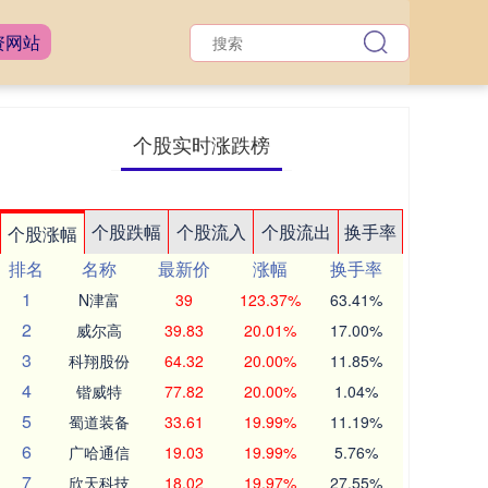
资网站
个股实时涨跌榜
个股跌幅
个股流入
个股流出
换手率
个股涨幅
排名
名称
最新价
涨幅
换手率
1
N津富
39
123.37%
63.41%
2
威尔高
39.83
20.01%
17.00%
3
科翔股份
64.32
20.00%
11.85%
4
锴威特
77.82
20.00%
1.04%
5
蜀道装备
33.61
19.99%
11.19%
6
广哈通信
19.03
19.99%
5.76%
7
欣天科技
18.02
19.97%
27.55%