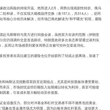
政治风险的持续升温。然而进入2月，局势出现戏剧性转折。俄乌
轮和谈，不仅实现大规模战俘交换（各157人，共314人），还同
站等核心分歧仍未解决，但市场已将此解读为“和平曙光”初现，避险
赴马斯喀特与美方进行间接会谈，虽然双方在谈判范围（伊朗坚
白宫仍强调外交是首选路径。特朗普政府多次表态希望通过谈判实
态势，反而让市场感受到紧张局势正在被可控外交渠道消化。
投资者在高位建立的避险仓位开始获利了结或止损离场，加速了
数和纳斯达克指数双双跌至近期低点，尤其是科技股板块遭受重创。
幅增加而承压，市场担忧这些巨额投入短期难以转化为利润，甚至可能侵
压制因素，引发成长股大幅轮动至价值股。
金追缴压力。部分对冲基金和杠杆交易者不得不抛售包括黄金、
仓”现象在贵金属市场尤为明显，因为白银本身杠杆更高、波动更大，