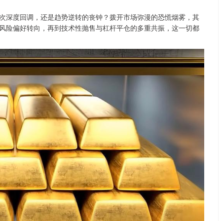
深度回调，还是趋势逆转的丧钟？拨开市场弥漫的恐慌烟雾，其
风险偏好转向，再到技术性抛售与杠杆平仓的多重共振，这一切都