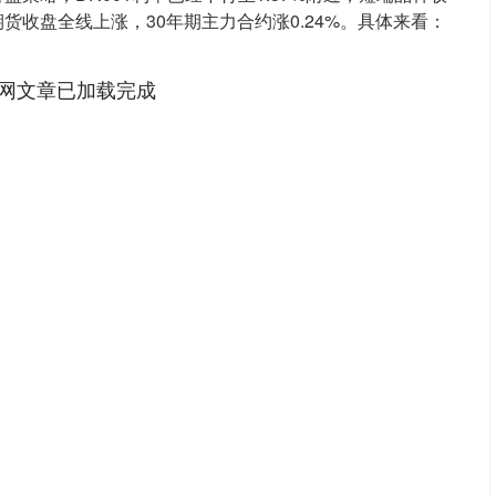
货收盘全线上涨，30年期主力合约涨0.24%。具体来看：
网文章已加载完成
沪深300
4685.20
.00%
33.90
0.73%