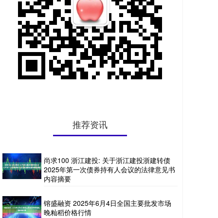
推荐资讯
尚求100 浙江建投: 关于浙江建投浙建转债
2025年第一次债券持有人会议的法律意见书
内容摘要
镕盛融资 2025年6月4日全国主要批发市场
晚籼稻价格行情