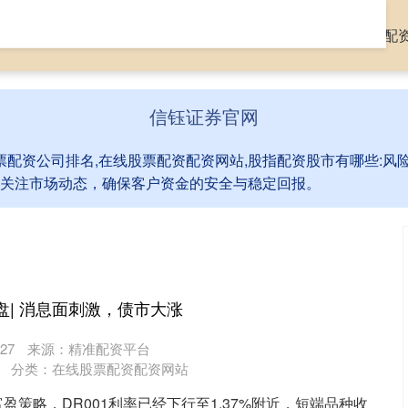
网
配资公司行情
全国股票配资公司排名
在线股票配资配
信钰证券官网
票配资公司排名,在线股票配资配资网站,股指配资股市有哪些:
关注市场动态，确保客户资金的安全与稳定回报。
盘| 消息面刺激，债市大涨
27
来源：精准配资平台
分类：
在线股票配资配资网站
盈策略，DR001利率已经下行至1.37%附近，短端品种收