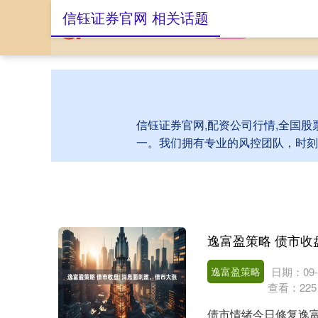
信钰证券官网 相关话题
首页
信钰证券官
信钰证券官网,配资公司行情,全国股
一。我们拥有专业的风控团队，时刻
逸富盈策略 债市收
逸富盈策略
日期：09-
查看：
225
债市情绪今日修复逸富