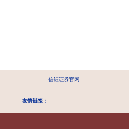
信钰证券官网
友情链接：