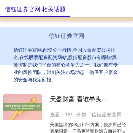
信钰证券官网 相关话题
信钰证券官网
信钰证券官网,配资公司行情,全国股票配资公司排
名,在线股票配资配资网站,股指配资股市有哪些:风
险控制是我们平台的核心竞争力之一。我们拥有专
业的风控团队，时刻关注市场动态，确保客户资金
的安全与稳定回报。
天盈财富 看谁拳头硬，欧洲和平方案曝光，俄讥讽：精心设计的延续战争条款
查看：
181
分类：
信钰证券官网
美国提出的28点和平方案，俄罗斯已经
表示同意，但乌克兰和欧洲方面并不认