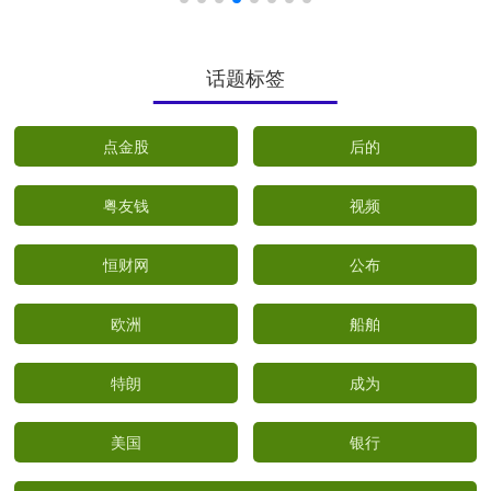
话题标签
点金股
后的
粤友钱
视频
恒财网
公布
欧洲
船舶
特朗
成为
美国
银行