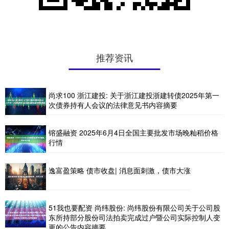
推荐资讯
尚求100 浙江建投: 关于浙江建投浙建转债2025年第一
次债券持有人会议的法律意见书内容摘要
镕盛融资 2025年6月4日全国主要批发市场晚籼稻价格
行情
逸富盈策略 债市收盘| 消息面刺激，债市大涨
51我也要配资 尚纬股份: 尚纬股份有限公司关于公司股
东所持部分股份司法拍卖完成过户暨公司实际控制人变
更的公告内容摘要