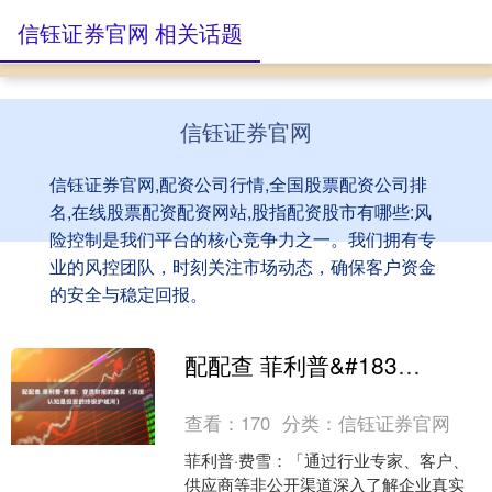
信钰证券官网 相关话题
信钰证券官网
信钰证券官网,配资公司行情,全国股票配资公司排
名,在线股票配资配资网站,股指配资股市有哪些:风
险控制是我们平台的核心竞争力之一。我们拥有专
业的风控团队，时刻关注市场动态，确保客户资金
的安全与稳定回报。
配配查 菲利普&#183;费雪：穿透财报的迷雾（深度认知是投资的终极护城河）
查看：
170
分类：
信钰证券官网
菲利普·费雪：「通过行业专家、客户、
供应商等非公开渠道深入了解企业真实