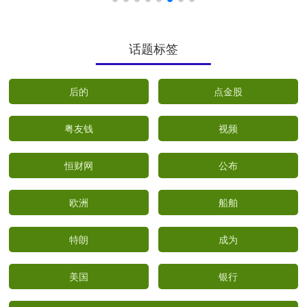
话题标签
后的
点金股
粤友钱
视频
恒财网
公布
欧洲
船舶
特朗
成为
美国
银行