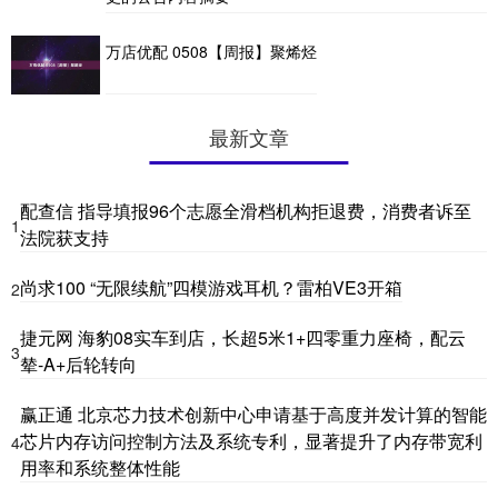
万店优配 0508【周报】聚烯烃
最新文章
配查信 指导填报96个志愿全滑档机构拒退费，消费者诉至
1
法院获支持
尚求100 “无限续航”四模游戏耳机？雷柏VE3开箱
2
捷元网 海豹08实车到店，长超5米1+四零重力座椅，配云
3
辇-A+后轮转向
赢正通 北京芯力技术创新中心申请基于高度并发计算的智能
芯片内存访问控制方法及系统专利，显著提升了内存带宽利
4
用率和系统整体性能