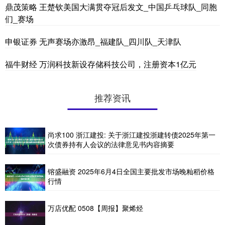
鼎茂策略 王楚钦美国大满贯夺冠后发文_中国乒乓球队_同胞
们_赛场
申银证券 无声赛场亦激昂_福建队_四川队_天津队
福牛财经 万润科技新设存储科技公司，注册资本1亿元
推荐资讯
尚求100 浙江建投: 关于浙江建投浙建转债2025年第一
次债券持有人会议的法律意见书内容摘要
镕盛融资 2025年6月4日全国主要批发市场晚籼稻价格
行情
万店优配 0508【周报】聚烯烃