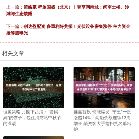
上一篇：
策略赢 程旅国盛（北京）丨奢享闽南城：闽南土楼、沙
滩与生态馈赠
下一篇：
创达盈配资 多重利好共振！光伏设备密集涨停 主力资金
抢筹股曝光
相关文章
恒盈策略 月圆下吕浦：“管妈
鑫赢智投 储能爆发 “宁王”一度
妈”的饺子，包住消防站中秋节
涨超14%！两融余额连续12周
的温暖
增长 融资客大手笔扫货名单出
炉