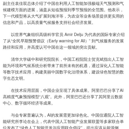
副主任袁佳双总体介绍了中国在利用人工智能加强极端天气预测和气
候建模方面的进展，涵盖从短临预报到季节预报的全范围。他表示，
下一代模型将从大气扩展到海洋等，为农业等业务场景提供更实用的
信息和产品，以高质量气候服务支持社会经济发展。
以世界气象组织高级科学官员 Amir Delju 为代表的国际专家介绍
了从“全民早期预警倡议（Early warning for All）” 到气候服务的发展
路径和应用，并高度认可中国在这一领域的突出贡献。
清华大学碳中和研究院院长，中国工程院院士贺克斌指出人工智
能为环境和气候系统分析带来了前所未有的机遇，通过深化人工智能
等数字技术应用，构建美丽中国数字化治理体系，建设绿色智慧的数
字生态文明。
在技术应用层面，中国企业呈现了具体成果。阿里巴巴分享了AI
高精度气象预报模型“八观”。此外，阿里巴巴还分享了其阿里云数据
中心、数字循环经济等成果。
与会专家普遍认为，AI的发展需更加绿色化。中国信通院人工智
能研究所李论在会上，代表中国人工智能产业发展联盟等多家联合单
位发布了“绿色人工智能开发与应用联合倡议”，提出应该从能源侧、