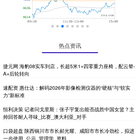
热点资讯
捷元网 海豹08实车到店，长超5米1+四零重力座椅，配云辇-
A+后轮转向
速配资 惠仕达：解码2026年影像检测仪器的“硬核”与“软实
力”新标准
恒利决策 记者问戈里斯：张子宇复出能否战胜中国女篮？主
帅回答耐人寻味_比赛_澳大利亚_对手
口袋超盘 陕西铜川市市长郝光耀、咸阳市市长冷劲松，拟进
一步使用_公示_管理学_资料