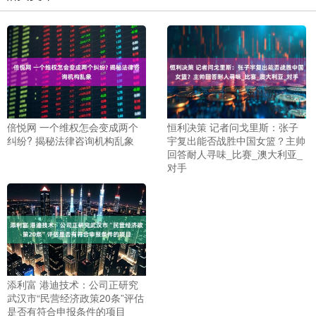
倍悦网 一个维权怎会变成两个
恒利决策 记者问戈里斯：张子
纠纷? 揭秘法律咨询机构乱象
宇复出能否战胜中国女篮？主帅
回答耐人寻味_比赛_澳大利亚_
对手
添利富 港迪技术：公司正研究
武汉市“民营经济政策20条”评估
是否有符合申报条件的项目