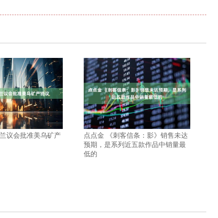
克兰议会批准美乌矿产
点点金 《刺客信条：影》销售未达
预期，是系列近五款作品中销量最
低的