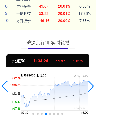
8
耐科装备
49.67
20.01%
6.83%
9
一博科技
53.33
20.01%
17.26%
10
方邦股份
146.16
20.00%
7.68%
沪深京行情 实时轮播
创业板指
3563.12
基
47.56
1.35%