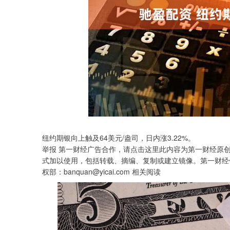
沪深300
4694.44
0.89
1.42%
43.13
0.9
纽约期银向上触及64美元/盎司，日内涨3.22%。
举报 第一财经广告合作，请点击这里此内容为第一财经原
式加以使用，包括转载、摘编、复制或建立镜像。第一财经
权部：banquan@yicai.com 相关阅读