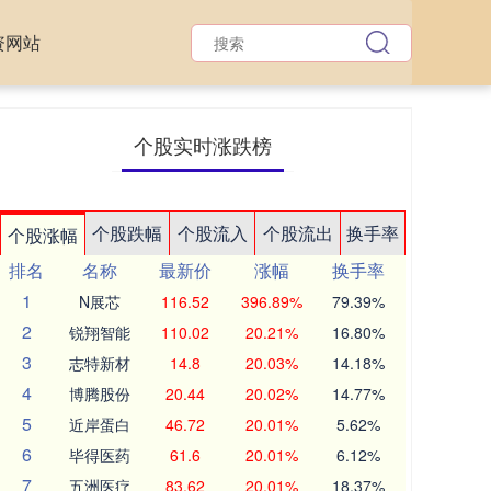
资网站
个股实时涨跌榜
个股跌幅
个股流入
个股流出
换手率
个股涨幅
排名
名称
最新价
涨幅
换手率
1
N展芯
116.52
396.89%
79.39%
2
锐翔智能
110.02
20.21%
16.80%
3
志特新材
14.8
20.03%
14.18%
4
博腾股份
20.44
20.02%
14.77%
5
近岸蛋白
46.72
20.01%
5.62%
6
毕得医药
61.6
20.01%
6.12%
7
五洲医疗
83.62
20.01%
18.37%