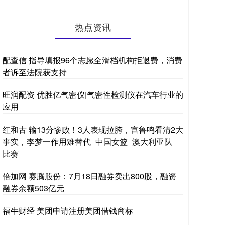
热点资讯
配查信 指导填报96个志愿全滑档机构拒退费，消费
者诉至法院获支持
旺润配资 优胜亿气密仪|气密性检测仪在汽车行业的
应用
红和古 输13分惨败！3人表现拉胯，宫鲁鸣看清2大
事实，李梦一作用难替代_中国女篮_澳大利亚队_
比赛
倍加网 赛腾股份：7月18日融券卖出800股，融资
融券余额503亿元
福牛财经 美团申请注册美团借钱商标