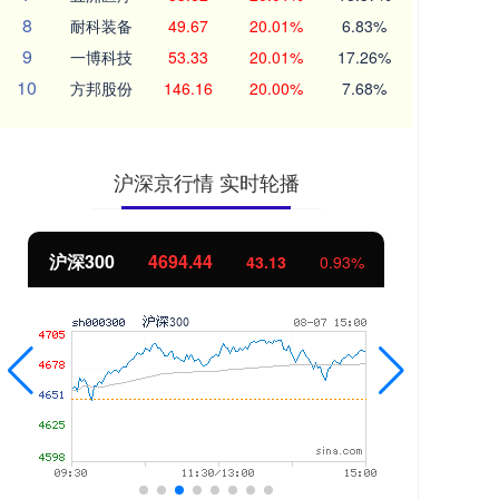
8
耐科装备
49.67
20.01%
6.83%
9
一博科技
53.33
20.01%
17.26%
10
方邦股份
146.16
20.00%
7.68%
沪深京行情 实时轮播
北证50
1134.24
创
11.37
1.01%