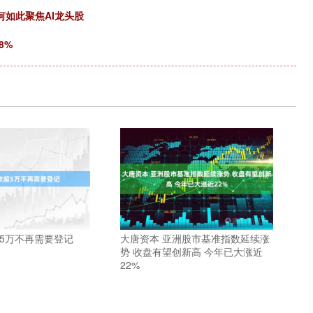
何如此聚焦AI龙头股
8%
超5万不再需要登记
大唐资本 亚洲股市基准指数延续涨
势 收盘有望创新高 今年已大涨近
22%