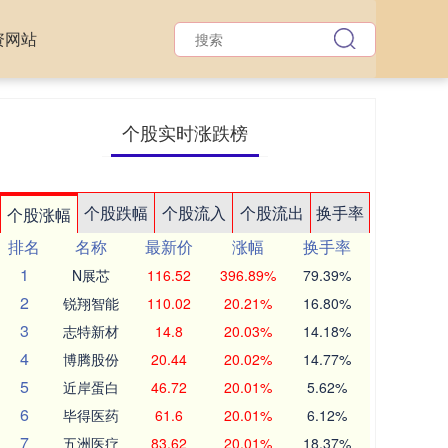
资网站
个股实时涨跌榜
个股跌幅
个股流入
个股流出
换手率
个股涨幅
排名
名称
最新价
涨幅
换手率
1
N展芯
116.52
396.89%
79.39%
2
锐翔智能
110.02
20.21%
16.80%
3
志特新材
14.8
20.03%
14.18%
4
博腾股份
20.44
20.02%
14.77%
5
近岸蛋白
46.72
20.01%
5.62%
6
毕得医药
61.6
20.01%
6.12%
7
五洲医疗
83.62
20.01%
18.37%