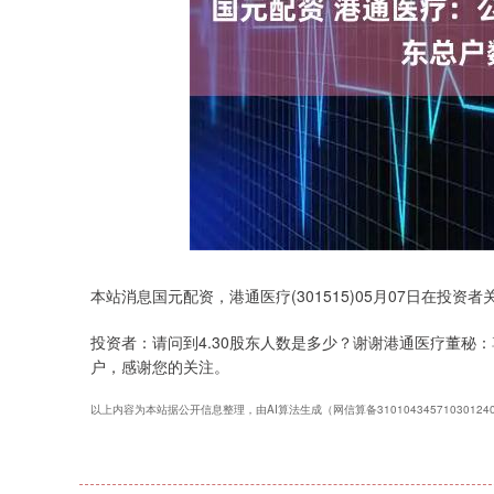
深证成指
14311.01
.68
1.02%
200.89
1
本站消息国元配资，港通医疗(301515)05月07日在投
投资者：请问到4.30股东人数是多少？谢谢港通医疗董秘：尊
户，感谢您的关注。
以上内容为本站据公开信息整理，由AI算法生成（网信算备3101043457103012