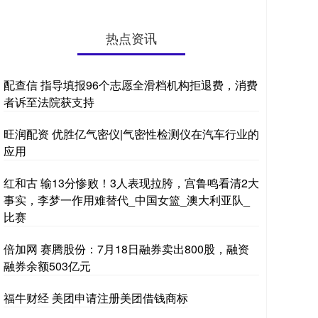
热点资讯
配查信 指导填报96个志愿全滑档机构拒退费，消费
者诉至法院获支持
旺润配资 优胜亿气密仪|气密性检测仪在汽车行业的
应用
红和古 输13分惨败！3人表现拉胯，宫鲁鸣看清2大
事实，李梦一作用难替代_中国女篮_澳大利亚队_
比赛
倍加网 赛腾股份：7月18日融券卖出800股，融资
融券余额503亿元
福牛财经 美团申请注册美团借钱商标