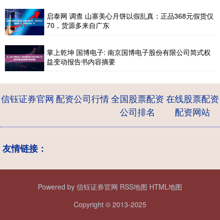
启泰网 调查 山寨美心月饼以假乱真：正品368元假货仅
70，货源多来自广东
掌上乾坤 国博电子: 南京国博电子股份有限公司简式权
益变动报告书内容摘要
信钰证券官网
配资公司行情
全国股票配资
在线股票配资
公司排名
配资网站
友情链接：
Powered by
信钰证券官网
RSS地图
HTML地图
Copyright
© 2013-2025