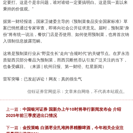
定要打。这是个是非问题，谁对谁错一定要搞明白。这是我一直以来
秉持的价值观。”
据第一财经报道，国家卫健委主导的《预制菜食品安全国家标准》草
案已悄然通过专家审查，即将向社会公开征求意见。届时，预制菜“身
份”将有统一说法，餐饮门店是否使用、如何使用预制菜，也将首次纳
入强制信息披露范畴。
这将是预制菜行业从“野蛮生长”走向“合规时代”的关键节点。在罗永浩
质疑西贝部分餐品为预制菜，而西贝断然否认引发广泛关注的当下，
也备受瞩目。（来源 | 杭州日报、第一财经、红星新闻）
雷军突曝：已发起诉讼！网友：真的很生气
信钰证券官网提示：文章来自网络，不代表本站观点。
上一篇：
中国银河证券 国新办上午10时将举行新闻发布会 介绍
2025年前三季度进出口情况
下一篇：
金投策略 白酒枣业扎堆跨界精酿啤酒，今年相关企业注