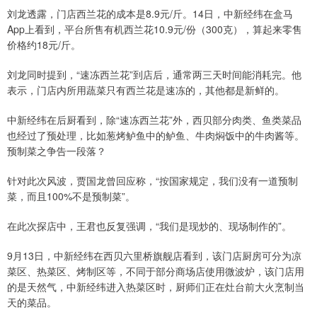
刘龙透露，门店西兰花的成本是8.9元/斤。14日，中新经纬在盒马
App上看到，平台所售有机西兰花10.9元/份（300克），算起来零售
价格约18元/斤。
刘龙同时提到，“速冻西兰花”到店后，通常两三天时间能消耗完。他
表示，门店内所用蔬菜只有西兰花是速冻的，其他都是新鲜的。
中新经纬在后厨看到，除“速冻西兰花”外，西贝部分肉类、鱼类菜品
也经过了预处理，比如葱烤鲈鱼中的鲈鱼、牛肉焖饭中的牛肉酱等。
预制菜之争告一段落？
针对此次风波，贾国龙曾回应称，“按国家规定，我们没有一道预制
菜，而且100%不是预制菜”。
在此次探店中，王君也反复强调，“我们是现炒的、现场制作的”。
9月13日，中新经纬在西贝六里桥旗舰店看到，该门店厨房可分为凉
菜区、热菜区、烤制区等，不同于部分商场店使用微波炉，该门店用
的是天然气，中新经纬进入热菜区时，厨师们正在灶台前大火烹制当
天的菜品。