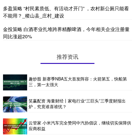
多盈策略 “村民素质低、有活动才开门” ，农村新公厕只能看
不能用？_稷山县_庄村_建设
金投策略 白酒枣业扎堆跨界精酿啤酒，今年相关企业注册量
同比涨超20%
推荐资讯
趣炒股 新赛季NBA五大首发阵容：火箭第五，快船第
三，第一太强大
笑赢配资 海量财经丨家电行业“三巨头”三季度财报出
炉，究竟谁喜谁忧？
云管家 小米汽车完全赞同中汽协倡议，继续切实保障供
应商权益