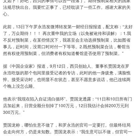
文如下：好吧，西贝的事情可以告一段落了。期待预制菜相关的国家
法规尽快出台。我要忙正事了，已经耽误了一些工作。感谢大家的关
心。
此前，13日下午罗永浩发微博转发第一财经日报报道，配文称：“太好
了，万众期待！！！ 再次重申我的立场（以免被讹传和误解）：1.我
不反对预制菜，在某些情况下，我甚至会主动选择预制菜，比如图省
事儿，赶时间，没胃口时对付一下等等。2.既然预制菜合法，餐馆当
然有权使用预制菜，但消费者有权知道餐馆是否使用了预制菜。”
据《中国企业家》报道，9月12日，西贝创始人、董事长贾国龙在罗
永浩吃饭的那个包间里接受记者的专访，此时的他一身疲惫，满脸憔
悴。接受采访时，也明显不在状态，甚至不愿意多说话，他已连续两
个晚上没怎么睡。
他表示“我现在陷入自证清白循环”。贾国龙透露：“11日和10日所有门
店加起来，日营业额分别掉了100万元，12日我估计会掉200万元到
300万元。”
贾国龙称，哪怕生意不做了，和罗永浩的官司一定要打。但最终结局
会走向何方，仍是未知数。贾国龙表示：“我生意可以不做，但官司一