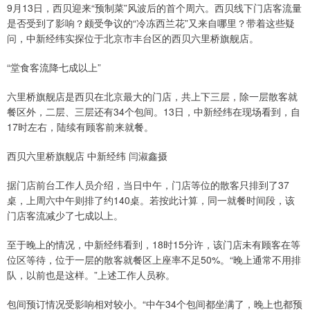
9月13日，西贝迎来“预制菜”风波后的首个周六。西贝线下门店客流量
是否受到了影响？颇受争议的“冷冻西兰花”又来自哪里？带着这些疑
问，中新经纬实探位于北京市丰台区的西贝六里桥旗舰店。
“堂食客流降七成以上”
六里桥旗舰店是西贝在北京最大的门店，共上下三层，除一层散客就
餐区外，二层、三层还有34个包间。13日，中新经纬在现场看到，自
17时左右，陆续有顾客前来就餐。
西贝六里桥旗舰店 中新经纬 闫淑鑫摄
据门店前台工作人员介绍，当日中午，门店等位的散客只排到了37
桌，上周六中午则排了约140桌。若按此计算，同一就餐时间段，该
门店客流减少了七成以上。
至于晚上的情况，中新经纬看到，18时15分许，该门店未有顾客在等
位区等待，位于一层的散客就餐区上座率不足50%。“晚上通常不用排
队，以前也是这样。”上述工作人员称。
包间预订情况受影响相对较小。“中午34个包间都坐满了，晚上也都预