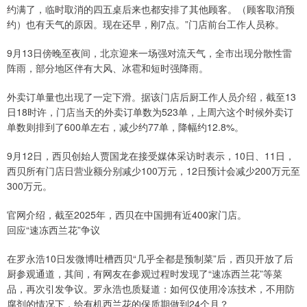
约满了，临时取消的四五桌后来也都安排了其他顾客。（顾客取消预
约）也有天气的原因。现在还早，刚7点。”门店前台工作人员称。
9月13日傍晚至夜间，北京迎来一场强对流天气，全市出现分散性雷
阵雨，部分地区伴有大风、冰雹和短时强降雨。
外卖订单量也出现了一定下滑。据该门店后厨工作人员介绍，截至13
日18时许，门店当天的外卖订单数为523单，上周六这个时候外卖订
单数则排到了600单左右，减少约77单，降幅约12.8%。
9月12日，西贝创始人贾国龙在接受媒体采访时表示，10日、11日，
西贝所有门店日营业额分别减少100万元，12日预计会减少200万元至
300万元。
官网介绍，截至2025年，西贝在中国拥有近400家门店。
回应“速冻西兰花”争议
在罗永浩10日发微博吐槽西贝“几乎全都是预制菜”后，西贝开放了后
厨参观通道，其间，有网友在参观过程时发现了“速冻西兰花”等菜
品，再次引发争议。罗永浩也质疑道：如何仅使用冷冻技术，不用防
腐剂的情况下，给有机西兰花的保质期做到24个月？