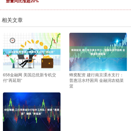
册量同比涨超20%
相关文章
658金融网 美国总统新专机交
蜂窝配资 建行南京溧水支行：
付“再延期”
普惠活水纾困局 金融润农稳菜
篮