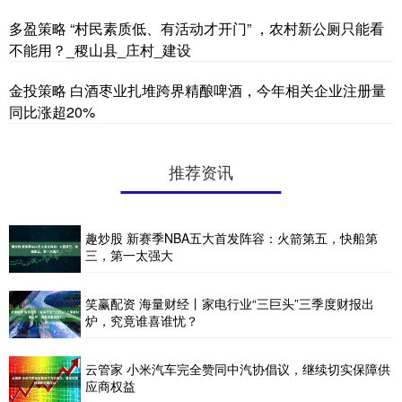
多盈策略 “村民素质低、有活动才开门” ，农村新公厕只能看
不能用？_稷山县_庄村_建设
金投策略 白酒枣业扎堆跨界精酿啤酒，今年相关企业注册量
同比涨超20%
推荐资讯
趣炒股 新赛季NBA五大首发阵容：火箭第五，快船第
三，第一太强大
笑赢配资 海量财经丨家电行业“三巨头”三季度财报出
炉，究竟谁喜谁忧？
云管家 小米汽车完全赞同中汽协倡议，继续切实保障供
应商权益