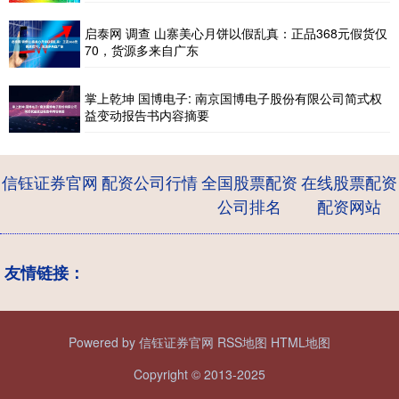
启泰网 调查 山寨美心月饼以假乱真：正品368元假货仅
70，货源多来自广东
掌上乾坤 国博电子: 南京国博电子股份有限公司简式权
益变动报告书内容摘要
信钰证券官网
配资公司行情
全国股票配资
在线股票配资
公司排名
配资网站
友情链接：
Powered by
信钰证券官网
RSS地图
HTML地图
Copyright
© 2013-2025