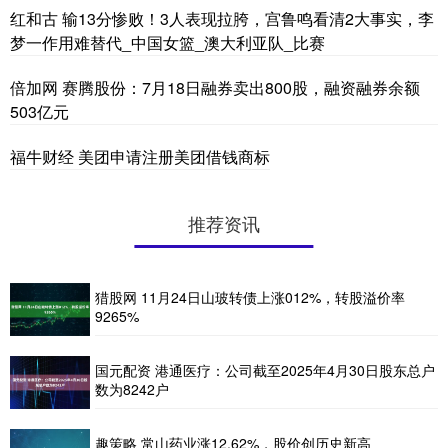
红和古 输13分惨败！3人表现拉胯，宫鲁鸣看清2大事实，李
梦一作用难替代_中国女篮_澳大利亚队_比赛
倍加网 赛腾股份：7月18日融券卖出800股，融资融券余额
503亿元
福牛财经 美团申请注册美团借钱商标
推荐资讯
猎股网 11月24日山玻转债上涨012%，转股溢价率
9265%
国元配资 港通医疗：公司截至2025年4月30日股东总户
数为8242户
趣策略 常山药业涨12.62%，股价创历史新高