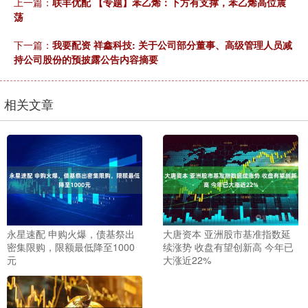
上一篇：
联丰优配 【专题】苯乙烯：下方有支撑，苯乙烯高位震
荡
下一篇：
我要配资 祥鑫科技: 关于公司部分董事、高级管理人员减
持公司股份的预披露公告内容摘要
相关文章
永星速配 申购火爆，债基祭出
大唐资本 亚洲股市基准指数延
密集限购，限额最低降至1000
续涨势 收盘有望创新高 今年已
元
大涨近22%