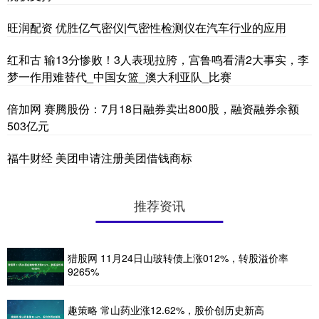
旺润配资 优胜亿气密仪|气密性检测仪在汽车行业的应用
红和古 输13分惨败！3人表现拉胯，宫鲁鸣看清2大事实，李
梦一作用难替代_中国女篮_澳大利亚队_比赛
倍加网 赛腾股份：7月18日融券卖出800股，融资融券余额
503亿元
福牛财经 美团申请注册美团借钱商标
推荐资讯
猎股网 11月24日山玻转债上涨012%，转股溢价率
9265%
趣策略 常山药业涨12.62%，股价创历史新高