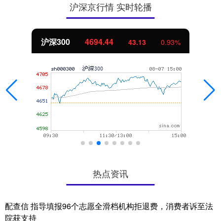
沪深京行情 实时轮播
沪深300
4694.44
43.13
0.93%
热点资讯
配查信 指导填报96个志愿全滑档机构拒退费，消费者诉至法
院获支持