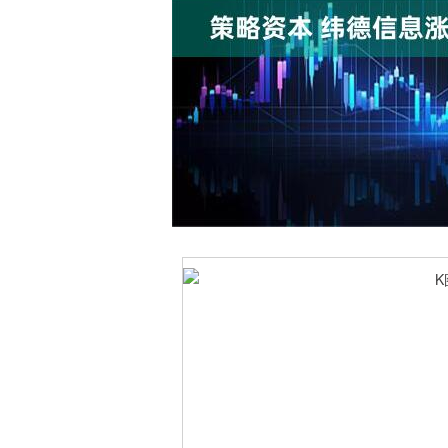
上证指数
3900.35
00
-0.01%
21.92
0.