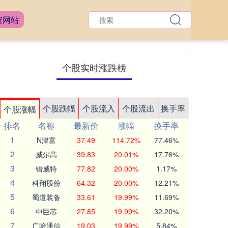
资网站
个股实时涨跌榜
个股跌幅
个股流入
个股流出
换手率
个股涨幅
排名
名称
最新价
涨幅
换手率
1
N津富
37.49
114.72%
77.46%
2
威尔高
39.83
20.01%
17.76%
3
锴威特
77.82
20.00%
1.17%
4
科翔股份
64.32
20.00%
12.21%
5
蜀道装备
33.61
19.99%
11.69%
6
中巨芯
27.85
19.99%
32.20%
7
广哈通信
19.03
19.99%
5.84%