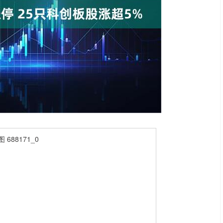
深证成指
14110.12
57%
-34.08
-0.24%