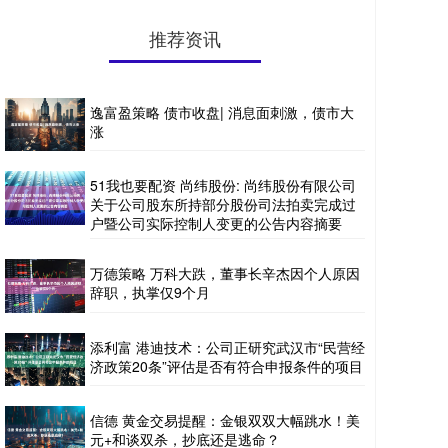
推荐资讯
逸富盈策略 债市收盘| 消息面刺激，债市大
涨
51我也要配资 尚纬股份: 尚纬股份有限公司
关于公司股东所持部分股份司法拍卖完成过
户暨公司实际控制人变更的公告内容摘要
万德策略 万科大跌，董事长辛杰因个人原因
辞职，执掌仅9个月
添利富 港迪技术：公司正研究武汉市“民营经
济政策20条”评估是否有符合申报条件的项目
信德 黄金交易提醒：金银双双大幅跳水！美
元+和谈双杀，抄底还是逃命？