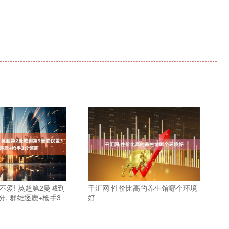
不爱! 英超第2曼城到
千汇网 性价比高的养生馆哪个环境
分, 群雄逐鹿+枪手3
好