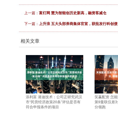
上一篇：
富灯网 慧为智能创历史新高，融资客减仓
下一篇：
上升浪 五大头部券商集体官宣，获批发行科创债
相关文章
添利富 港迪技术：公司正研究武汉
笑赢配资 怎能
市“民营经济政策20条”评估是否有
第9曼联仅差3
符合申报条件的项目
分领跑