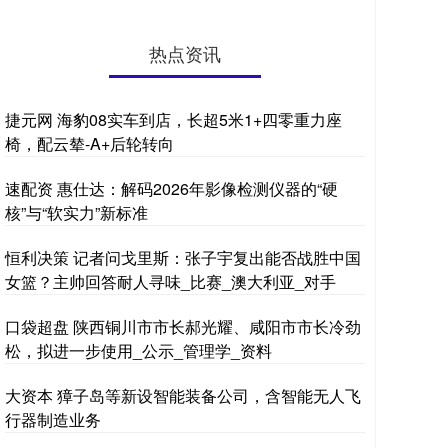
热点资讯
捷元网 海豹08实车到店，长超5米1+四零重力座
椅，配云辇-A+后轮转向
速配资 惠仕达：解码2026年影像检测仪器的“硬
核”与“软实力”新标准
恒利决策 记者问戈里斯：张子宇复出能否战胜中国
女篮？主帅回答耐人寻味_比赛_澳大利亚_对手
口袋超盘 陕西铜川市市长郝光耀、咸阳市市长冷劲
松，拟进一步使用_公示_管理学_资料
大资本 獐子岛等新设智能装备公司，含智能无人飞
行器制造业务