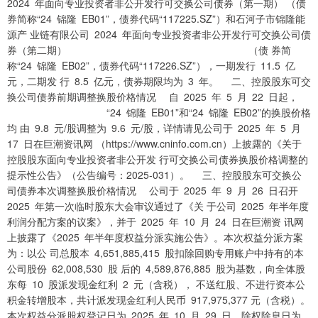
2024 年面向专业投资者非公开发行可交换公司债券（第一期） （债
券简称“24 锦隆 EB01”，债券代码“117225.SZ”）和石河子市锦隆能
源产 业链有限公司 2024 年面向专业投资者非公开发行可交换公司债
券（第二期） （债 券简
称“24 锦隆 EB02”，债券代码“117226.SZ”），一期发行 11.5 亿
元，二期发 行 8.5 亿元，债券期限均为 3 年。 二、控股股东可交
换公司债券前期调整换股价格情况 自 2025 年 5 月 22 日起，
“24 锦隆 EB01”和“24 锦隆 EB02”的换股价格
均 由 9.8 元/股调整为 9.6 元/股，详情请见公司于 2025 年 5 月
17 日在巨潮资讯网 （https://www.cninfo.com.cn）上披露的《关于
控股股东面向专业投资者非公开发 行可交换公司债券换股价格调整的
提示性公告》（公告编号：2025-031）。 三、控股股东可交换公
司债券本次调整换股价格情况 公司于 2025 年 9 月 26 日召开
2025 年第一次临时股东大会审议通过了《关 于公司 2025 年半年度
利润分配方案的议案》，并于 2025 年 10 月 24 日在巨潮资 讯网
上披露了《2025 年半年度权益分派实施公告》。本次权益分派方案
为：以公 司总股本 4,651,885,415 股扣除回购专用账户中持有的本
公司股份 62,008,530 股 后的 4,589,876,885 股为基数，向全体股
东每 10 股派发现金红利 2 元（含税）， 不送红股、不进行资本公
积金转增股本，共计派发现金红利人民币 917,975,377 元（含税）。
本次权益分派股权登记日为 2025 年 10 月 29 日，除权除息日为