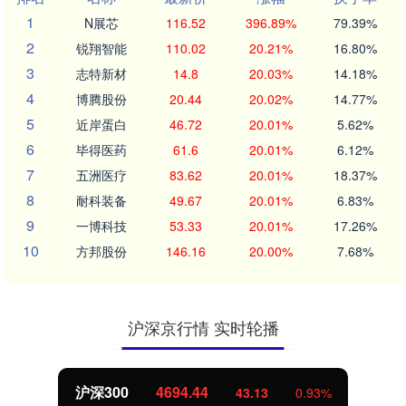
1
N展芯
116.52
396.89%
79.39%
2
锐翔智能
110.02
20.21%
16.80%
3
志特新材
14.8
20.03%
14.18%
4
博腾股份
20.44
20.02%
14.77%
5
近岸蛋白
46.72
20.01%
5.62%
6
毕得医药
61.6
20.01%
6.12%
7
五洲医疗
83.62
20.01%
18.37%
8
耐科装备
49.67
20.01%
6.83%
9
一博科技
53.33
20.01%
17.26%
10
方邦股份
146.16
20.00%
7.68%
沪深京行情 实时轮播
.44
北证50
1134.
43.13
0.93%