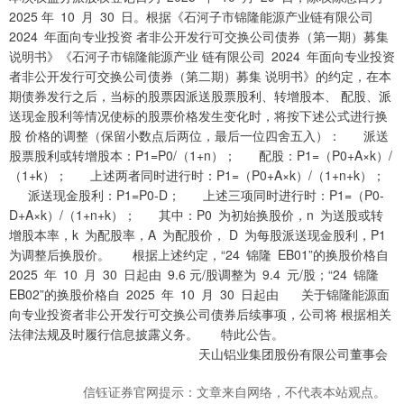
2025 年 10 月 30 日。根据《石河子市锦隆能源产业链有限公司
2024 年面向专业投资 者非公开发行可交换公司债券（第一期）募集
说明书》《石河子市锦隆能源产业 链有限公司 2024 年面向专业投资
者非公开发行可交换公司债券（第二期）募集 说明书》的约定，在本
期债券发行之后，当标的股票因派送股票股利、转增股本、 配股、派
送现金股利等情况使标的股票价格发生变化时，将按下述公式进行换
股 价格的调整（保留小数点后两位，最后一位四舍五入）： 派送
股票股利或转增股本：P1=P0/（1+n）； 配股：P1=（P0+A×k）/
（1+k）； 上述两者同时进行时：P1=（P0+A×k）/（1+n+k）；
派送现金股利：P1=P0-D； 上述三项同时进行时：P1=（P0-
D+A×k）/（1+n+k）； 其中：P0 为初始换股价，n 为送股或转
增股本率，k 为配股率，A 为配股价， D 为每股派送现金股利，P1
为调整后换股价。 根据上述约定，“24 锦隆 EB01”的换股价格自
2025 年 10 月 30 日起由 9.6 元/股调整为 9.4 元/股；“24 锦隆
EB02”的换股价格自 2025 年 10 月 30 日起由 关于锦隆能源面
向专业投资者非公开发行可交换公司债券后续事项，公司将 根据相关
法律法规及时履行信息披露义务。 特此公告。
天山铝业集团股份有限公司董事会
信钰证券官网提示：文章来自网络，不代表本站观点。