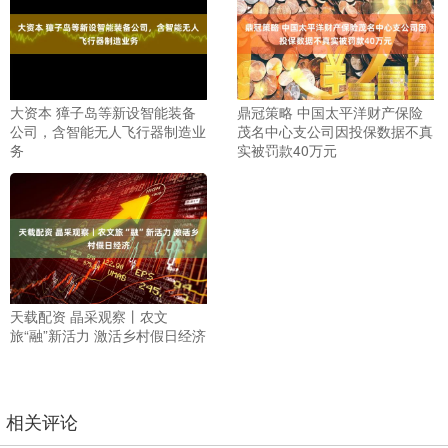
大资本 獐子岛等新设智能装备
鼎冠策略 中国太平洋财产保险
公司，含智能无人飞行器制造业
茂名中心支公司因投保数据不真
务
实被罚款40万元
天载配资 晶采观察丨农文
旅“融”新活力 激活乡村假日经济
相关评论