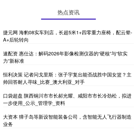
热点资讯
捷元网 海豹08实车到店，长超5米1+四零重力座椅，配云辇-
A+后轮转向
速配资 惠仕达：解码2026年影像检测仪器的“硬核”与“软实
力”新标准
恒利决策 记者问戈里斯：张子宇复出能否战胜中国女篮？主
帅回答耐人寻味_比赛_澳大利亚_对手
口袋超盘 陕西铜川市市长郝光耀、咸阳市市长冷劲松，拟进
一步使用_公示_管理学_资料
大资本 獐子岛等新设智能装备公司，含智能无人飞行器制造
业务