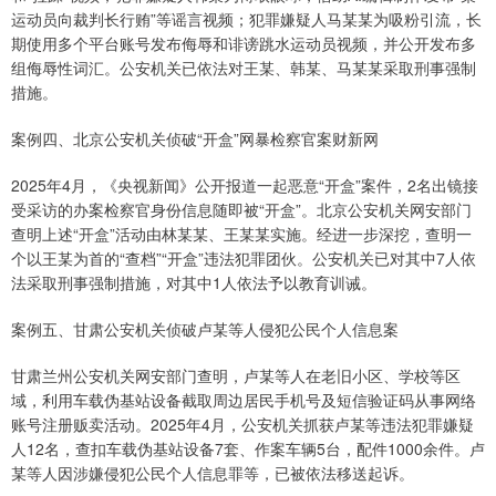
运动员向裁判长行贿”等谣言视频；犯罪嫌疑人马某某为吸粉引流，长
期使用多个平台账号发布侮辱和诽谤跳水运动员视频，并公开发布多
组侮辱性词汇。公安机关已依法对王某、韩某、马某某采取刑事强制
措施。
案例四、北京公安机关侦破“开盒”网暴检察官案财新网
2025年4月，《央视新闻》公开报道一起恶意“开盒”案件，2名出镜接
受采访的办案检察官身份信息随即被“开盒”。北京公安机关网安部门
查明上述“开盒”活动由林某某、王某某实施。经进一步深挖，查明一
个以王某为首的“查档”“开盒”违法犯罪团伙。公安机关已对其中7人依
法采取刑事强制措施，对其中1人依法予以教育训诫。
案例五、甘肃公安机关侦破卢某等人侵犯公民个人信息案
甘肃兰州公安机关网安部门查明，卢某等人在老旧小区、学校等区
域，利用车载伪基站设备截取周边居民手机号及短信验证码从事网络
账号注册贩卖活动。2025年4月，公安机关抓获卢某等违法犯罪嫌疑
人12名，查扣车载伪基站设备7套、作案车辆5台，配件1000余件。卢
某等人因涉嫌侵犯公民个人信息罪等，已被依法移送起诉。