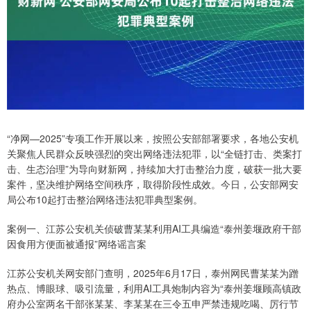
“净网—2025”专项工作开展以来，按照公安部部署要求，各地公安机
关聚焦人民群众反映强烈的突出网络违法犯罪，以“全链打击、类案打
击、生态治理”为导向财新网，持续加大打击整治力度，破获一批大要
案件，坚决维护网络空间秩序，取得阶段性成效。今日，公安部网安
局公布10起打击整治网络违法犯罪典型案例。
案例一、江苏公安机关侦破曹某某利用AI工具编造“泰州姜堰政府干部
因食用方便面被通报”网络谣言案
江苏公安机关网安部门查明，2025年6月17日，泰州网民曹某某为蹭
热点、博眼球、吸引流量，利用AI工具炮制内容为“泰州姜堰顾高镇政
府办公室两名干部张某某、李某某在三令五申严禁违规吃喝、厉行节