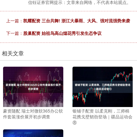
信钰证券官网提示：文章来自网络，不代表本站观点。
上一篇：
凯耀配资 三台共舞! 浙江大暴雨、大风、强对流强势来袭
下一篇：
股巢配资 始祖鸟高山烟花秀引发生态争议
相关文章
豪资随配 瑞士对微软365办公软
银铺子配资 以柔克刚，三师棉
件套装涨价展开初步调查
花携戈壁韧劲登场｜疆品运动会
⑧