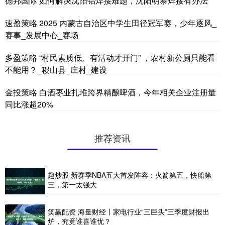
德邦国际 如何解决沈阳铝焊接难题，沈阳明泰焊接有办法
速盈策略 2025 内蒙古自治区中学生田径冠军赛，少年逐风_
赛事_发展中心_赛场
多盈策略 “村民素质低、有活动才开门” ，农村新公厕只能看
不能用？_稷山县_庄村_建设
金投策略 白酒枣业扎堆跨界精酿啤酒，今年相关企业注册量
同比涨超20%
推荐资讯
趣炒股 新赛季NBA五大首发阵容：火箭第五，快船第
三，第一太强大
笑赢配资 海量财经丨家电行业“三巨头”三季度财报出
炉，究竟谁喜谁忧？