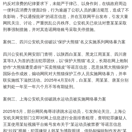
约反对浪费的纪律要求下，未能严于律己、以身作则，在镇政府周边
一便利店消费方便面2份，行为逾越了公职人员的廉洁规范，造成了不
良影响，予以通报批评”的谣言信息，并在互联网平台发布，引发大量
网民关注、讨论，严重扰乱公共秩序。公安机关已依法对曹某某采取
刑事强制措施，并对其造谣网络账号采取关停措施。
案例二、四川公安机关侦破以“保护大熊猫”名义实施系列网络暴力案
四川公安机关网安部门查明，以陕西白某某、黑龙江周某某、四川唐
某等3人为首的违法犯罪团伙，以“保护大熊猫”名义，长期在网上炮制
炒作“大熊猫遭受虐待”“买卖熊猫皮”等谣言信息，恶意抹黑大熊猫保护
国际合作成效，煽动网民对大熊猫保护工作人员实施网络暴力，并串
联实施线下滋扰活动。2025年4月至6月，白某某、周某某、唐某分别
被判处一年至一年六个月不等有期徒刑。
案例三、上海公安机关侦破跳水运动员被实施网络暴力案
2025年5月，部分网民侮辱诽谤跳水运动员，引发舆论关注。上海公
安机关网安部门立即对网上信息进行全面排查梳理，查明犯罪嫌疑人
王某使用某短视频平台账号发布关于“某运动员被禁赛”等谣言信息
和“拉踩”视频；犯罪嫌疑人韩某为博取眼球，借助AI编辑制作发布“某