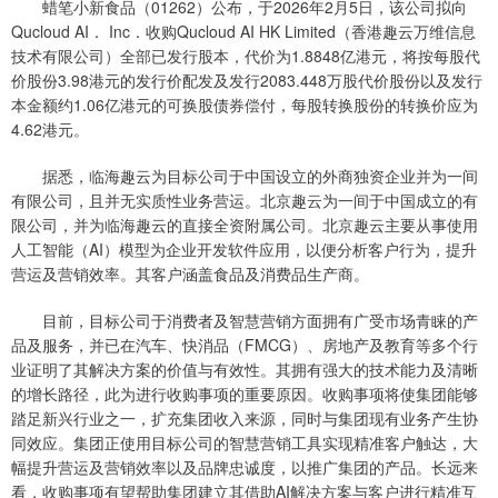
蜡笔小新食品（01262）公布，于2026年2月5日，该公司拟向
Qucloud AI． Inc．收购Qucloud AI HK Limited（香港趣云万维信息
技术有限公司）全部已发行股本，代价为1.8848亿港元，将按每股代
价股份3.98港元的发行价配发及发行2083.448万股代价股份以及发行
本金额约1.06亿港元的可换股债券偿付，每股转换股份的转换价应为
4.62港元。
据悉，临海趣云为目标公司于中国设立的外商独资企业并为一间
有限公司，且并无实质性业务营运。北京趣云为一间于中国成立的有
限公司，并为临海趣云的直接全资附属公司。北京趣云主要从事使用
人工智能（AI）模型为企业开发软件应用，以便分析客户行为，提升
营运及营销效率。其客户涵盖食品及消费品生产商。
目前，目标公司于消费者及智慧营销方面拥有广受市场青睐的产
品及服务，并已在汽车、快消品（FMCG）、房地产及教育等多个行
业证明了其解决方案的价值与有效性。其拥有强大的技术能力及清晰
的增长路径，此为进行收购事项的重要原因。收购事项将使集团能够
踏足新兴行业之一，扩充集团收入来源，同时与集团现有业务产生协
同效应。集团正使用目标公司的智慧营销工具实现精准客户触达，大
幅提升营运及营销效率以及品牌忠诚度，以推广集团的产品。长远来
看，收购事项有望帮助集团建立其借助AI解决方案与客户进行精准互