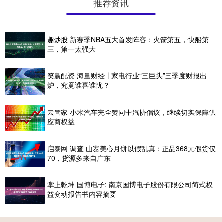
推荐资讯
趣炒股 新赛季NBA五大首发阵容：火箭第五，快船第
三，第一太强大
笑赢配资 海量财经丨家电行业“三巨头”三季度财报出
炉，究竟谁喜谁忧？
云管家 小米汽车完全赞同中汽协倡议，继续切实保障供
应商权益
启泰网 调查 山寨美心月饼以假乱真：正品368元假货仅
70，货源多来自广东
掌上乾坤 国博电子: 南京国博电子股份有限公司简式权
益变动报告书内容摘要